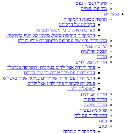
טיפול רגשי – נפשי
מודעות עצמית
מאמרים
תרפיה מכוונת התמקדות
הקליינט של הקליינט
מערכת היחסים בין מטפל למטופל
התמקדות מקדמת טיפול. מקומו של הגוף בתירפיה.
התמקדות וחמישה עקרונות פילוסופיים /יוג'ין ג'נדלין
שליטה עצמית
קבלת החלטות
חרדה
חרדות אצל ילדים
פחד וחרדה אצל ילדים בעקבות "השריפה בכרמל"
התמודדות עם פחד ילדים-רקטות בדרום
התמודדות עם חרדה של ילדים בגילאי שנתיים-שלוש
פעילויות לשחרור פחד ולחץ אצל ילדים
"אמאל'ה כלב"!
חרדה חברתית
חרדת בחינות
חרדת נטישה
טראומה נפשית
התמודדות עם לחץ
כעס
כאב
התמקדות ומיגרנה