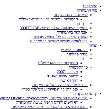
התמקדות
מהי התמקדות
שש תנועות ההתמקדות
התמקדות ויישומיה בחיי היומיום-באנגלית
הקרחון
התמקדות-מודעות וקבלה עצמית-YOUTUBE
אבני יסוד בהתמקדות
שמונת המאפיינים של תחושה מורגשת
רגש לעומת תחושה מורגשת בהתמקדות
אודות
עצמאות פרלשטיין
בלהה פרולינגר
החזון
התמקדות ככח מקדם שלום
מן התקשורת
מעריב – 2007
ידיעות אחרונות-2010
דרך האושר
כנסים של המרכז הישראלי להתמקדות
כנס התמקדות-פוקוסינג בינלאומי בשוויץ
קורסי התמקדות
תרפיה בגישת ההתמקדות (Focusing Oriented Psychotherapy)
דף רישום לקורס תרפיה בגישת ההתמקדות
הסמכה בינלאומית למטפלים – מוכר לגמול השתלמות