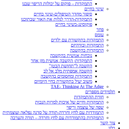
התמקדות – פוקוס על יכולות הריפוי שבנו
שינוי בחיים
סיפור מחדר הטיפולים-שינוי בחיים
התמקדות-הדרך לגלות את האור שבתוכנו
פוקוסינג-בשינוי בחיים
פחד
עומס
התמקדות בתקשורת עם ילדים
התמקדות ובודהיזם
התמקדות בהקשבה
נוכחות אנושית בהקשבה
התמקדות; הקשבה אנושית מזן אחר
הקשבה ל"תחושת הבטן"
הקשבה אמפתית מלב אל לב
התמקדות ומחסומים בהקשבה
משוב יעיל בתקשורת בחיי היומיום
TAE- Thinking At The Adge
תלמידים מספרים
חווית ההתמקדות
התמקדות וחיים של איכות למרות הנכות
שפה של עוצמה וריפוי
התמודדות עם לחץ וחרדה-תודה על סדנה נפלאה ועוצמתית
התמקדות בהתמודדות עם לחץ וחרדה – תודה והערכה
צור קשר
בלוג