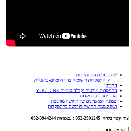
שש תנועות ההתמקדות
התמקדות ויישומיה בחיי היומיום-באנגלית
הקרחון
התמקדות-מודעות וקבלה עצמית-YOUTUBE
אבני יסוד בהתמקדות
שמונת המאפיינים של תחושה מורגשת
רגש לעומת תחושה מורגשת בהתמקדות
צור קשר בלהה 052-2591245 : עצמאות 052-3944244