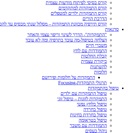
קורס בסיסי לפיתוח מודעות עצמית
קורס התמקדות למתקדמים
קורס התמקדות ילדים למטפלים
הדרכת הורים
קורס תירפיה מכוונת התמקדות – מסלול שנתי מבסיס עד לה
סדנאות
"התמקדות"- הדרך לשינוי וריפוי עצמי והאחר
הצלחה בטיפול-מה עובד בתרפיה ומה לא עובד
משברי חיים
התמודדות עם לחץ
קבלת החלטות
ביקורת עצמית
להשתנות
חלומות
התמקדות על חלומות ופירושם
תרגולי התמקדות-Focusing
טיפול בהתמקדות
טיפול התמקדות עם ילדים
התמקדות לזוגות – טיפול זוגי
טיפול בלחץ נפשי
טיפול בחרדה
טיפול בחרדת בחינות
טיפול בטראומה
התמודדות עם משבר
ניהול כעסים