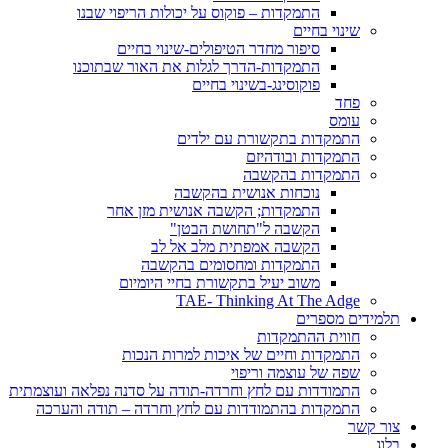
התמקדות – פוקוס על יכולות הריפוי שבנו
שינוי בחיים
סיפור מחדר הטיפולים-שינוי בחיים
התמקדות-הדרך לגלות את האור שבתוכנו
פוקוסינג-בשינוי בחיים
פחד
עומס
התמקדות בתקשורת עם ילדים
התמקדות ובודהיזם
התמקדות בהקשבה
נוכחות אנושית בהקשבה
התמקדות; הקשבה אנושית מזן אחר
הקשבה ל"תחושת הבטן"
הקשבה אמפתית מלב אל לב
התמקדות ומחסומים בהקשבה
משוב יעיל בתקשורת בחיי היומיום
TAE- Thinking At The Adge
תלמידים מספרים
חווית ההתמקדות
התמקדות וחיים של איכות למרות הנכות
שפה של עוצמה וריפוי
התמודדות עם לחץ וחרדה-תודה על סדנה נפלאה ועוצמתית
התמקדות בהתמודדות עם לחץ וחרדה – תודה והערכה
צור קשר
בלוג