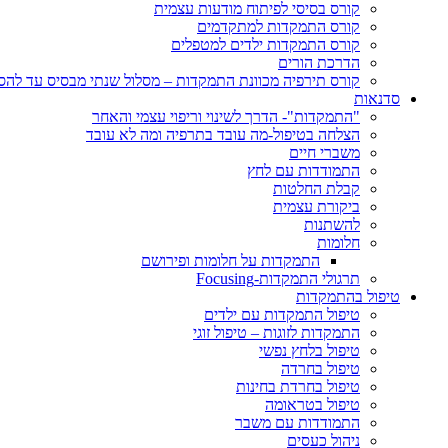
קורס בסיסי לפיתוח מודעות עצמית
קורס התמקדות למתקדמים
קורס התמקדות ילדים למטפלים
הדרכת הורים
קורס תירפיה מכוונת התמקדות – מסלול שנתי מבסיס עד לה
סדנאות
"התמקדות"- הדרך לשינוי וריפוי עצמי והאחר
הצלחה בטיפול-מה עובד בתרפיה ומה לא עובד
משברי חיים
התמודדות עם לחץ
קבלת החלטות
ביקורת עצמית
להשתנות
חלומות
התמקדות על חלומות ופירושם
תרגולי התמקדות-Focusing
טיפול בהתמקדות
טיפול התמקדות עם ילדים
התמקדות לזוגות – טיפול זוגי
טיפול בלחץ נפשי
טיפול בחרדה
טיפול בחרדת בחינות
טיפול בטראומה
התמודדות עם משבר
ניהול כעסים