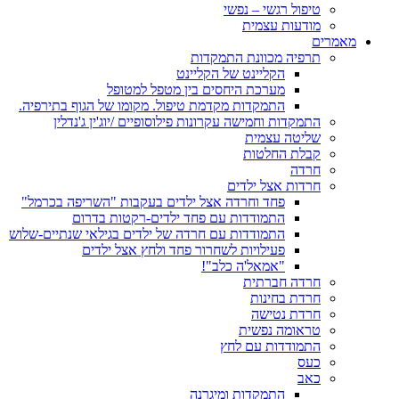
טיפול רגשי – נפשי
מודעות עצמית
מאמרים
תרפיה מכוונת התמקדות
הקליינט של הקליינט
מערכת היחסים בין מטפל למטופל
התמקדות מקדמת טיפול. מקומו של הגוף בתירפיה.
התמקדות וחמישה עקרונות פילוסופיים /יוג'ין ג'נדלין
שליטה עצמית
קבלת החלטות
חרדה
חרדות אצל ילדים
פחד וחרדה אצל ילדים בעקבות "השריפה בכרמל"
התמודדות עם פחד ילדים-רקטות בדרום
התמודדות עם חרדה של ילדים בגילאי שנתיים-שלוש
פעילויות לשחרור פחד ולחץ אצל ילדים
"אמאל'ה כלב"!
חרדה חברתית
חרדת בחינות
חרדת נטישה
טראומה נפשית
התמודדות עם לחץ
כעס
כאב
התמקדות ומיגרנה