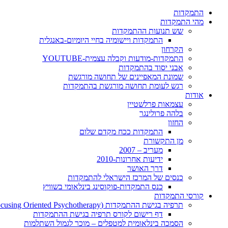
התמקדות
מהי התמקדות
שש תנועות ההתמקדות
התמקדות ויישומיה בחיי היומיום-באנגלית
הקרחון
התמקדות-מודעות וקבלה עצמית-YOUTUBE
אבני יסוד בהתמקדות
שמונת המאפיינים של תחושה מורגשת
רגש לעומת תחושה מורגשת בהתמקדות
אודות
עצמאות פרלשטיין
בלהה פרולינגר
החזון
התמקדות ככח מקדם שלום
מן התקשורת
מעריב – 2007
ידיעות אחרונות-2010
דרך האושר
כנסים של המרכז הישראלי להתמקדות
כנס התמקדות-פוקוסינג בינלאומי בשוויץ
קורסי התמקדות
תרפיה בגישת ההתמקדות (Focusing Oriented Psychotherapy)
דף רישום לקורס תרפיה בגישת ההתמקדות
הסמכה בינלאומית למטפלים – מוכר לגמול השתלמות