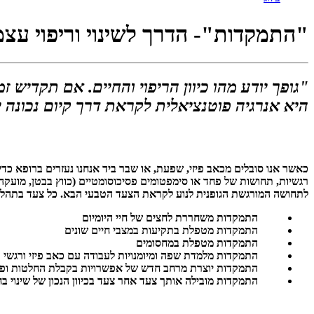
"התמקדות"- הדרך לשינוי וריפוי עצ
"גופך יודע מהו כיוון הריפוי והחיים. אם תקדיש
היא אנרגיה פוטנציאלית לקראת דרך קיום נכונה
כאשר אנו סובלים מכאב פיזי, שפעת, או שבר ביד אנחנו נעזרים ברופא כ
רגשיות, תחושות של פחד או סימפטומים פסיכוסומטיים (כווץ בבטן, מועקה, 
לתחושה המורגשת הגופנית לנוע לקראת הצעד הטבעי הבא. כל צעד בתהליך 
התמקדות משחררת לחצים של חיי היומיום
התמקדות מטפלת בתקיעות במצבי חיים שונים
התמקדות מטפלת במחסומים
התמקדות מלמדת שפה ומיומנויות לעבודה עם כאב פיזי ורגשי
התמקדות יוצרת מרחב חדש של אפשרויות בקבלת החלטות ופת
התמקדות מובילה אותך צעד אחר צעד בכיוון הנכון של שינוי בח