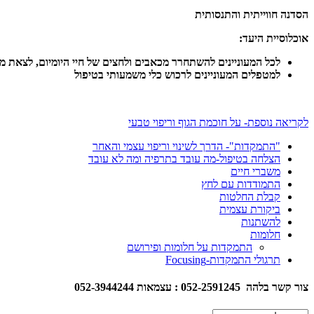
הסדנה חווייתית והתנסותית
אוכלוסיית היעד:
לכל המעוניינים להשתחרר מכאבים ולחצים של חיי היומיום, לצאת מ
למטפלים המעוניינים לרכוש כלי משמעותי בטיפול
לקריאה נוספת- על חוכמת הגוף וריפוי טבעי
"התמקדות"- הדרך לשינוי וריפוי עצמי והאחר
הצלחה בטיפול-מה עובד בתרפיה ומה לא עובד
משברי חיים
התמודדות עם לחץ
קבלת החלטות
ביקורת עצמית
להשתנות
חלומות
התמקדות על חלומות ופירושם
תרגולי התמקדות-Focusing
צור קשר בלהה 052-2591245 : עצמאות 052-3944244