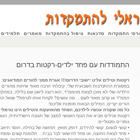
רסי התמקדות
סדנאות
טיפול בהתמקדות
מאמרים
תלמידים 
התמודדות עם פחד ילדים-רקטות בדרום
ין
רקטות וטילים עלינו יישובי הדרום!!!
אגרת ממני להורים המודאגים:
במסגרת ההתנדבות השבועית שלי, קיבלתי הרבה מאוד שיחות מהורים מ
הילד/ה שלי לא מוכן לצאת מהממ"ד, הוא רוצה לישון שם בלילה, במהלך 
הממ"ד או קרוב מאוד לשם… מה עושים? לקחת אותו לטיפול? שואל הה
הורים יקרים, המילים הבאות מופנות אליכם!
כל מה שקורה עכשיו לילדכם, הפחד מהאזעקות והטילים הינו נורמלי 
רקטות וטילים מביא את הגוף האנושי למצב של תגובה הישרדותית, הג
גופניים ומנטליים:
ה
• קושי לנשום, קושי להירדם, דופק מואץ, תחושה של בחילה, חוסר תיאב
• פחד לצאת החוצה, או פחד להישאר לבד בבית… חלומות קשים ומפחיד
כל אלו הם תגובות גוף אוטומטיות שקשורות לתגובות הישרדותיות, אופי