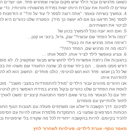
כשאנו מדגישים עבור הילד שיש מקום עכשיו שמרגיש פחד, אנו יוצרים הפ
עוזרים לו לחוות את עובדת היותו ישות נפרדת מרגשותיו וחוויותיו, כדי שא
4. ונמשיך בשיחה ונאמר: "אתה רוצה לספר לי עוד על זה?" זו הזדמנות
לספר (אל תדאגו גם אם לא יעשה כך מיד). המטרה שלנו כהורים היא ל
לביטוי את רגשותיהם.
5. ואם הוא יענה נוכל להמשיך בכוון של
"כמה גדול הפחד שם עכשיו?" ענק, גדול, בינוני או קטן…
ו"איפה אתה מרגיש את זה בגוף?"
ו"כמו מה זה מרגיש שם, הפחד הזה?"
6. ונציע ונאפשר לילד לצייר אותו, לפסל אותו …
בתגובות אלו ניתנת אפשרות לילד לחוש שיש מבוגר שמקשיב לו. לא פוס
דורש ממנו מאום… הם ביחד שמים לב שהנה התעורר שם משהו וזה בסדר
של כל בן אנוש. פחד הוא רגש לגיטימי, כולנו פוחדים. החשוב הוא לא ל
להזדהות איתו.
אנו ההורים מהווים עבור הילדים "מודל להתמודדות במצבי משבר". מוטל 
לווסת את הפחדים שלנו כהורים ובקול מרגיע במידת האפשר ניתן לגיטימ
יחד עם כל הנאמר פה ברור שאם דפוסי התנהגות קיצוניים ימשכו לאורך ז
לחזור ולהתייעץ עם מומחים.
לסיכום: דרך הקשבה ודיאלוג אנו משתפים פעולה עם תגובות הגוף החוו
הכוחות המרפאים שמצוי בו. התמקדות מלמדת אותנו להיות עם הסימפ
להכיר בקיומם. להיות בהקשבה ייחודית לכל מה שקורה בלי שיפוטיות ובי
מאמר נוסף- אגרת לילדים- פעילויות לשחרור לחץ