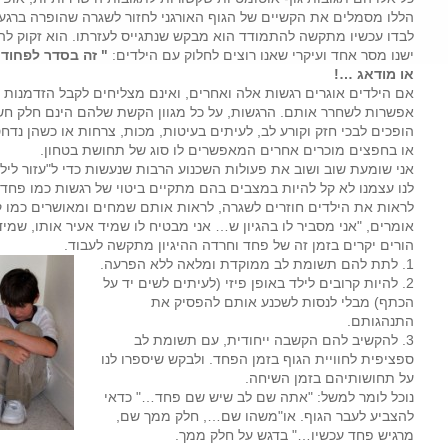
הללו מסמלים את הקשיים של הגוף האורגני לחזור לשגרה שהופרה ברגע
לבדו עכשיו מתקשה להתמודד הוא מבקש שנתגייס לעזרתו. הוא זקוק לה
ישנו מסר אחד ועיקרי שאנו רוצים לחלוק עם הילדים:
" זה בסדר לפחוד,
או מודאג …!
אם הילדים אוגרים רגשות אלה ואחרים, ואינם מצליחים לקבל הזדמנות 
אפשרות לשחרר אותם. הרגשות, על כל מגוון הקשת שלהם הינם חלק חש
הופכים לבכי חזק וקורע לב, לעיתים בעיטות, מכות, צרחות או כשהן נדח
או בחפצים מוכרים אחרים המאפשרים לו סוג של תחושת בטחון.
אני שומעת שוב ושוב את פעולות השכנוע הרבות שנעשות כדי ל"עזור לילד
לנו עצמנו לא קל להיות במצבים בהם מתקיים ביטוי של רגשות כמו פחד, ע
לראות את הילדים חוזרים לשגרה, לראות אותם שמחים ומאושרים כמו ק
הורים יקרים בזמן זה של פחד וחרדה ההיגיון מתקשה לעבוד.
1. לתת להם תשומת לב ממוקדת ומלאה ללא הפרעה.
2. להיות קרובים לילד באופן פיזי (לעיתים לשים יד על
הכתף) מבלי לנסות לשכנע אותם להפסיק את
התנהגותם.
3. להקשיב להם הקשבה ייחודית, עם תשומת לב
ספציפית לחוויית הגוף בזמן הפחד. ולבקש שיספרו לנו
על תחושותיהם בזמן השיחה.
נוכל לומר למשל: "אתה שם לב שיש שם פחד…" כדאי
להצביע לעבר הגוף. או"משהו שם…, חלק ממך שם,
מרגיש פחד עכשיו…" בדגש על חלק ממך.