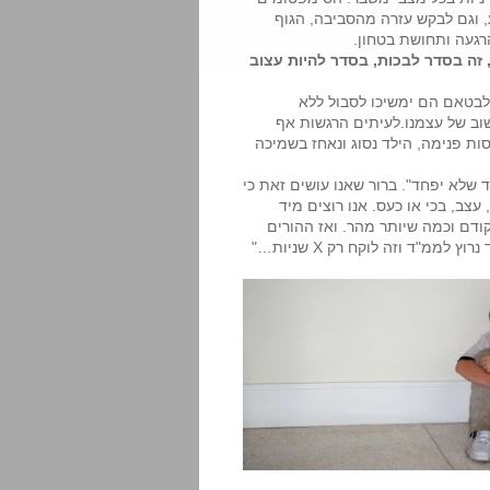
, וגם לבקש עזרה מהסביבה, הגוף
רגעה ותחושת בטחון.
 זה בסדר לבכות, בסדר להיות עצוב
לבטאם הם ימשיכו לסבול ללא
וב של עצמנו.לעיתים הרגשות אף
סות פנימה, הילד נסוג ונאחז בשמיכה
 שלא יפחד". ברור שאנו עושים זאת כי
צב, בכי או כעס. אנו רוצים מיד
ודם וכמה שיותר מהר. ואז ההורים
אומרים, "אני מסביר לו בהגיון ש… אני מבטיח לו שמיד אעיר אותו, שמיד נרוץ לממ"ד וזה לוקח רק X שניות…"