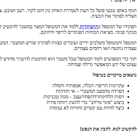
הגוף באופן טבעי פועל כל העת לשמירת האיזון בין חום לקור, רעב ושובע, 
הצליח לפתור את הבעיה.
תפקידו של המטפל ב
התמקדות
ללמד את המטופל המצוי במשבר להקשיב לגופ
מבקר פנימי, מציאת הכוחות הפנימיים לריפוי וחיזוקם.
המטפל והמטופל משלבים ידיים ועובדים כצוות לפתרון שורש המשבר. המט
עצמית נוקשה ו/או רחמים עצמיים.
תוך כדי המפגשים לומד המטופל שכל משבר הוא הזדמנות להיערך מחדש לאתג
עצום של ידע המאפשר גדילה וצמיחה.
נושאים מרכזיים בטיפול
עקרונות הריפוי: הכלה, אמפתיה וחמלה
הפרדה מהמצב המשברי – אי הזדהות
ויסות הלחץ/חרדה/פחד/עצב – מגוון טכניקות
ביצוע "פינוי מרחב" כדי להשיג רווחה פיזית
כיצד לחיות עם קשיים וחוויות לא נעימות
להקשיב לגוף. להבין את הנפש!