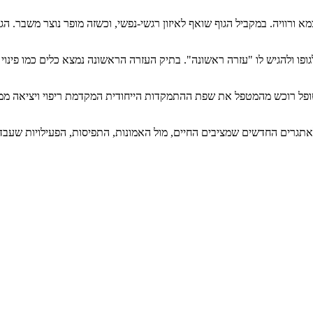
צמא ורוויה. במקביל הגוף שואף לאיזון רגשי-נפשי, וכשזה מופר נוצר משבר. 
ו ולהגיש לו "עזרה ראשונה". בתיק העזרה הראשונה נמצא כלים כמו פינוי מ
ופל רוכש מהמטפל את שפת ההתמקדות הייחודית המקדמת ריפוי ויציאה ממש
רים החדשים שמציבים החיים, מול האמונות, התפיסות, הפעילויות שעבדו לו