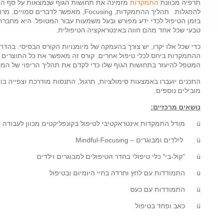
תרפיה מכוונת
התמקדות
מזמינה את תחושות הגוף שנמצאות על סף המו
שנתי
בזמן הטיפול לכדי ידע מפורש ובעל משמעות עבור המטופל.
היא מחברת 
טבעי שכל אחד מהם חווה באינטראקציה הטיפולית.
כדי שכל אלו יקרו, יש צורך בהעמקה של מיומנויות הקורס הבסיסי. בהדר
ההתמקדות ביחס לכלי טיפול אחרים. קורס זה מאפשר את כל התוצרים ה
המטפל להיעזר בתחושות הגוף שלו כדי לקדם את תהליך הריפוי של המט
התכנים יועברו באמצעות סימולציות, תרגול, התנסות מודרכת וצפייה בוידיא
מובילים נוספים.
נושאים מרכזיים:
ü מודל התמקדות אינטראקטיבי לטיפול בקונפליקטים מכוון לעבודה זוגית
ü לילדים ומבוגרים – Mindful-Focusing
ü "קול-בי" כלי טיפולי בחדר הטיפולים למבוגרים וילדים
ü התמודדות עם לחץ וחרדה בחיי היומיום ובטיפול
ü התמודדות עם כעס
ü כאב ופחד בטיפול