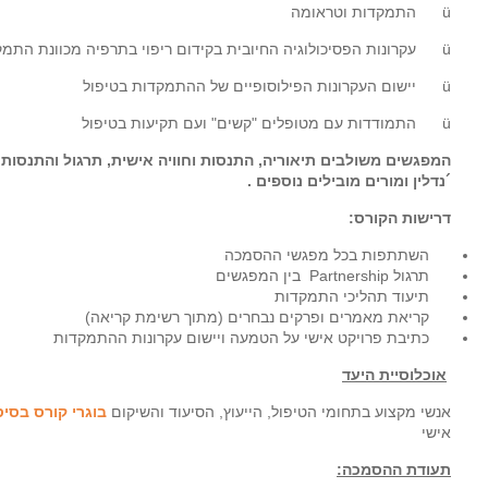
ü התמקדות וטראומה
ü עקרונות הפסיכולוגיה החיובית בקידום ריפוי בתרפיה מכוונת התמקדות
ü יישום העקרונות הפילוסופיים של ההתמקדות בטיפול
ü
התמודדות עם מטופלים "קשים" ועם תקיעות בטיפול
המפגשים משולבים תיאוריה, התנסות וחוויה אישית, תרגול והתנסות מו
´נדלין ומורים מובילים נוספים .
דרישות הקורס:
השתתפות בכל מפגשי ההסמכה
תרגול Partnership בין המפגשים
תיעוד תהליכי התמקדות
קריאת מאמרים ופרקים נבחרים (מתוך רשימת קריאה)
כתיבת פרויקט אישי על הטמעה ויישום עקרונות ההתמקדות
אוכלוסיית היעד
אנשי מקצוע בתחומי הטיפול, הייעוץ, הסיעוד והשיקום
בוגרי קורס בסי
אישי
תעודת ההסמכה: