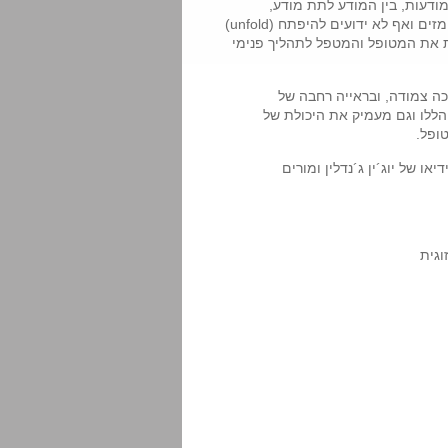
דעות, בין המודע לתת מודע,
להתגלות. תהליך ההתמקדות, Focusing, מאפשר לדברים סמויים, מרומזים ואף לא ידועים להיפתח (unfold)
את המטופל והמטפל לתהליך פנימי
כה צמודה, ובראייה רחבה של
ללו וגם מעמיק את היכולת של
ופל.
ו של יוג´ין ג´נדלין ומורים