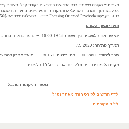
משתתפי הקורס שיעמדו בכל התנאים הנדרשים בקורס קבלו תעודת
rapy
נט"ל בשיתוף המרכז הישראלי להתמקדות. והמעוניינים בתעודת הסמכ
בניו-יורק,
יידרשו בתשלום ישיר של 250$ למרכז הבינלאומי
Focusing Oriented Psychotherapy
מועדי ומשך הקורס
ימי שני
אחת לשבוע
, בין השעות 16:00-19:15, +יום מרוכז ארוך בחנוכה (14.12.2020).
תאריך פתיחה:
7.9.2020
שכר לימוד:
3880 ₪
דמי רישום:
150 ₪.
מועד אחרון להרשמ
מקום הלימודים:
בית נט"ל, רח' אבן גבירול 10 תל-אביב
מספר המקומות מוגבל!
לדף הרישום לקורס הורד מאתר נט"ל
ללוח הקורסים