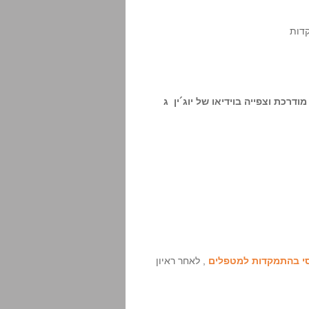
דרכת וצפייה בוידיאו של יוג´ין ג
סי בהתמקדות למטפלים
, לאחר ראיון