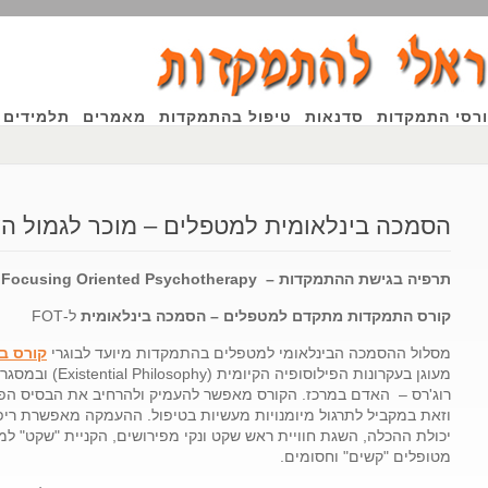
רסי התמקדות
סדנאות
טיפול בהתמקדות
מאמרים
תלמידים 
Focusing Ori
הסמכה בינלאומית למטפלים – מוכר לגמול ה
ות
תרפיה בגישת ההתמקדות – Focusing
herapy
t
riented Psycho
O
ל
קורס התמקדות מתקדם למטפלים – הסמכה בינלאומית
ל-FOT
מסלול ההסמכה הבינלאומי למטפלים בהתמקדות מיועד לבוגרי
קורס ב
מעוגן בעקרונות הפיל
רוג'רס – האדם במרכז. הקורס מאפשר להעמיק ולהרחיב את הבסיס הפי
וזאת במקביל לתרגול מיומנויות מעשיות בטיפול. ההעמקה מאפשרת ריפו
יכולת ההכלה, השגת חוויית ראש שקט ונקי מפירושים, הקניית "שקט" למטו
מטופלים "קשים" וחסומים.