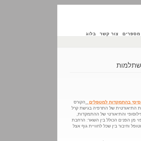
מספרים
צור קשר
בלוג
שתלמות
סיסי בהתמקדות למטפלים
.
הקורס
וסופיה הקיומית (Existential Philosophy) ובמסגרת התיאורטית של התרפיה בגישת קרל
לוסופי והתיאורטי של ההתמקדות,
י מן הפנים הכולל בין השאר: הרחבת
פל וחיבור בין שכל לחוויית גוף אצל