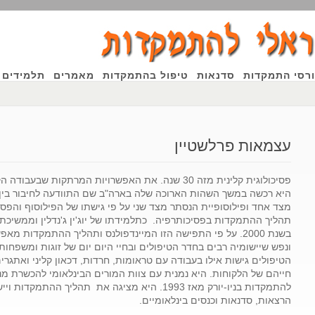
רסי התמקדות
סדנאות
טיפול בהתמקדות
מאמרים
תלמידים 
עצמאות פרלשטיין
פסיכולוגית קלינית מזה 30 שנה. את האפשרויות המרתקות 
היא רכשה במשך השהות הארוכה שלה בארה"ב שם התוודעה לחיבור בין 
מצד אחד ופילוסופיית הנסתר מצד שני על פי גישתו של הפילוסוף והפסיכול
תהליך ההתמקדות בפסיכותרפיה. כתלמידתו של יוג'ין ג'נדלין וממשיכת
בשנת 2000. על פי התפישה הזו המיינדפולנס ותהליך ההתמקדות 
ונפש שיישומיה רבים בחדר הטיפולים ובחיי היום יום של זוגות ומשפחות
הטיפולים גישות אילו בעבודה עם טראומות, חרדות, דכאון קליני ואתגר
חייהם של הלקוחות. היא נמנית עם צוות המורים הבינלאומי להכשרת מנח
להתמקדות בניו-יורק מאז 1993. היא מציגה את תהליך 
הרצאות, סדנאות וכנסים בינלאומיים.