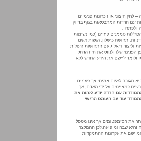
לחץ חיצוני או זיכרונות פנימיים
ות עם חרדות המתבטאות בגוף בדיוק
 ולפתרון.
וללות סממנים פיזיים (כמו נשימות
ניות, תחושת כישלון, רגשות אשם
ות וליצור דיאלוג עם התחושות העולות
הפנימי שלו ולנווט את חייו הרחק
ו ולומד ליישם את הידע החדש ללא
יא תגובה לאיום אמיתי אך פעמים
רשים כמאיימים על ידי האדם, אך
מודדות עם חרדה יודע לזהות את
התמודד עוד עם העומס הרגשי
פותר את הסימפטומים אך אינו מטפל
ח והיא שבה ומופיעה.לכן ההמלצה
יישם את
עקרונות ההתמקדות