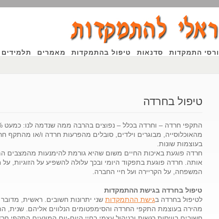
רסי התמקדות
סדנאות
טיפול בהתמקדות
מאמרים
תלמידים 
טיפול בחרדה
התקפי
חרדה – וחר
מהאוכלוסייה, מבוגרים וילדים, סובלים מהפרעות חרדה ו/או מהתקף חר
בעוצמות שונות.
חרדה פוגעת באיכות החיים משום שהיא גורמת להימנעות מהמצבים המ
אותה. חרדה פוגעת בתפקוד היומי ובכך עלולה להשפיע על הזוגיות, על ח
המשפחה, על הקריירה ועל חיי החברה.
טיפול בחרדה בגישת ההתמקדות
לטיפול בחרדה ב
גישת ההתמקדות
שני יתרונות חשובים. ראשית, מדובר
מהירה בעוצמת התקפי החרדה והסימפטומים הנלווים אליהם. שנית, התה
חשובים בוויסות רגשות ובניהול עצמי בחיי היום-יום המונְעים התקפי חר