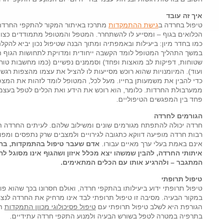
איך זה עובד
טיפול בחרדה ב
גישת ההתמקדות
מתרכז באיתור המקור להתקפי החרדה – 
הכלואים בגוף – ומסייע לו להשתחרר. המטפל והמטופל מתמודדים כצו
כמו בחדר מיון: ביעילות ובאמפתיה ומתוך הבנה שטיפול נכון יביא להקלה
במשך התהליך המטופל לומד הקשבה ייחודית ומדויקת לתחושות הגוף הכ
שטוחות, דפיקות לב מואצות ופחד) וסממנים נפשיים (כמו מחשבות טורד
ועוד). המיומנויות שהוא רוכש מסייעות לו להציל את עצמו מהצפות רגשי
כדי להבין את משמעותן בחייו. מעל לכל, המטופל לומד לזהות את המצפן 
ממערבולת החרדות. כלומר, הוא רוכש את הידע ואת הכלים לטפל בעצמ
פחד בין המפגשים הטיפוליים.
הגורמים לחרדה
חרדה יכולה להתפתח מגורמים שונים ומשילוב שלהם. לעיתים החרדה ה
רבות חרדה מופיעה דווקא כתגובה לגירויים ולמצבים שרק נתפסים ומפו
אינם באמת בעלי ערך מאיים עבורו.
אדם שעבר טיפול בהתמקדות, בהת
איתותי החרדה, להבין שמשהו יצא מכלל איזון ושהגוף אינו מסוגל ל
המתגבר – ולהרגיע אותו עם הכלים המתאימים.
טיפול תרופתי
טיפול תרופתי ידוע ביעילותו בהתקפי חרדה, ואולם חסרונו בכך שהוא 
במקור הבעיה. מסיבה זו טיפול תרופתי לבד אינו מרחיק את החרדה לנצ
הגורפת היא לשלב טיפול תרופתי עם
טיפול פסיכולוגי מכוון התמקדות
המ
בתרפיה במטרה לטפל בשורש הבעיה ולמנוע התקפי חרדה עתידיים.