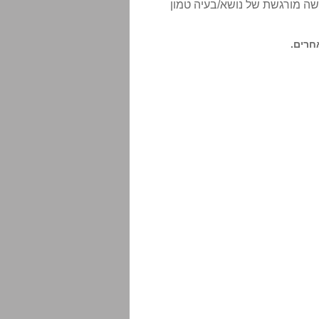
ה מורגשת של נושא/בעיה טמון
חרים.