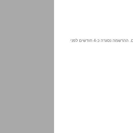
בכנס השתתפו 220 איש מ-28 מדינות בעולם. ההרשמה נסגרה כ-4 חודשים לפני