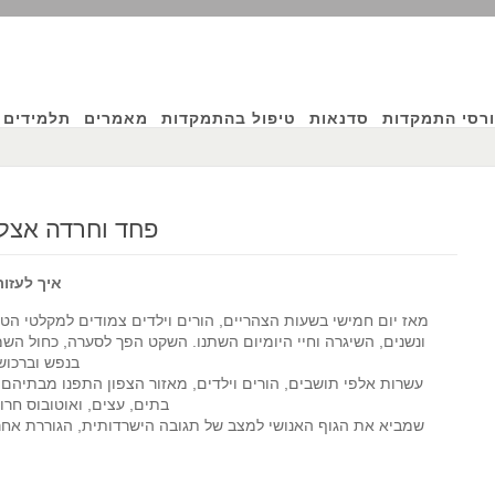
רסי התמקדות
סדנאות
טיפול בהתמקדות
מאמרים
תלמידים 
מקדות
פחד וחרדה אצל 
יוג'ין
ג'נדלין
איך לעזו
עצמית
מאז יום חמישי בשעות הצהריים, הורים וילדים צמודים למקלטי הטלוי
ונשנים, השיגרה וחיי היומיום השתנו. השקט הפך לסערה, כחול השמי
חלטות
בנפש וברכוש
חרדה
עשרות אלפי תושבים, הורים וילדים, מאזור הצפון התפנו מבתיהם 
בתים, עצים, ואוטובוס חרו
 ילדים
שמביא את הגוף האנושי למצב של תגובה הישרדותית, הגוררת אחר
השריפה
בכרמל"