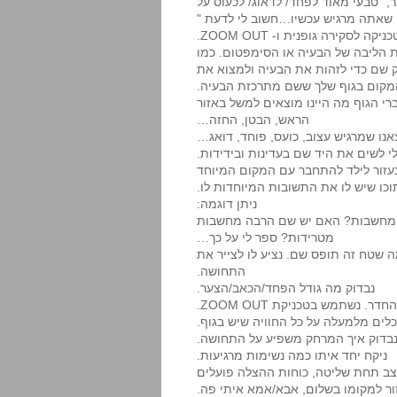
, "טבעי מאוד לפחד/ לדאוג/ לכעוס על
 שאתה מרגיש עכשיו…חשוב לי לדעת "
כניקה לסקירה גופנית ו- ZOOM OUT.
 הליבה של הבעיה או הסימפטום. כמו
וק שם כדי לזהות את הבעיה ולמצוא את
המקום בגוף שלך ששם מתרכזת הבעיה.
ברי הגוף מה היינו מוצאים למשל באזור
הראש, הבטן, החזה…
נו שמרגיש עצוב, כועס, פוחד, דואג…
לי לשים את היד שם בעדינות ובידידות.
 נעזור לילד להתחבר עם המקום המיוחד
וכו שיש לו את התשובות המיוחדות לו.
ניתן דוגמה:
בה מחשבות? האם יש שם הרבה מחשבות
מטרידות? ספר לי על כך…
 שטח זה תופס שם. נציע לו לצייר את
התחושה.
נבדוק מה גודל הפחד/הכאב/הצער.
. נשתמש בטכניקת ZOOM OUT.
לים מלמעלה על כל החוויה שיש בגוף.
בדוק איך המרחק משפיע על התחושה.
ניקח יחד איתו כמה נשימות מרגיעות.
צב תחת שליטה, כוחות ההצלה פועלים
ור למקומו בשלום, אבא/אמא איתי פה.