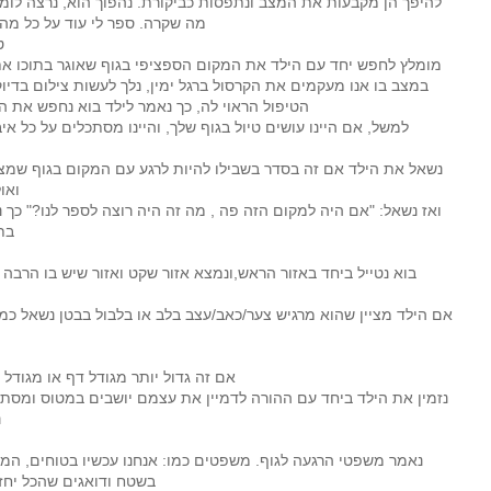
להיפך הן מקבעות את המצב ונתפסות כביקורת. נהפוך הוא, נרצה לומר
עומס
מה שקרה. ספר לי עוד על כל מה
ט
ילדים
מומלץ לחפש יחד עם הילד את המקום הספציפי בגוף שאוגר בתוכו את
דהיזם
במצב בו אנו מעקמים את הקרסול ברגל ימין, נלך לעשות צילום בדי
הטיפול הראוי לה, כך נאמר לילד בוא נחפש את 
הקשבה
למשל, אם היינו עושים טיול בגוף שלך, והיינו מסתכלים על כל אי
TAE- T
נשאל את הילד אם זה בסדר בשבילו להיות לרגע עם המקום בגוף שמצא
ואו
ואז נשאל: "אם היה למקום הזה פה , מה זה היה רוצה לספר לנו?" כך
בת
בוא נטייל ביחד באזור הראש,ונמצא אזור שקט ואזור שיש בו הר
אם הילד מציין שהוא מרגיש צער/כאב/עצב בלב או בלבול בבטן נשאל כמה
אם זה גדול יותר מגודל דף או מגודל החדר
נזמין את הילד ביחד עם ההורה לדמיין את עצמם יושבים במטוס ומסתכ
נ
נאמר משפטי הרגעה לגוף. משפטים כמו: אנחנו עכשיו בטוחים, המ
בשטח ודואגים שהכל יחז