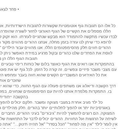
 בדרום
• פחד לצאת
בגילאי
ם-שלוש
כל אלו הם תגובות גוף אוטומטיות שקשורות לתגובות הישרדותיות, או
ל ילדים
הללו מסמלים את הקשיים של הגוף האורגני לחזור לשגרה שהופרה 
 כלב"!
לבדו עכשיו מתקשה להתמודד הוא מבקש שנתגייס לעזרתו. הוא זקוק לה
לרופא כדי שיתן לנו עזרה בזמן מחלה, אנחנו ההורים מהווים מקור ת
ברתית
ההורים חווים חלק מהסימפטומים הללו. אנו מהווים עבור הילדים 
לווסת את הפחדים שלנו כהורים ובקול מרגיע במידת האפשר ניתן לג
חינות
תגובות הגוף הללו הן נ
בהתמקדות אנו רואים את הגוף כאוצר בלום של כוחות ריפוי טבעיים 
נטישה
עם מצבי משבר פיזיים ונפשיים. זה קורה כל הזמן. לכל גוף יש את פוטנצ
נפשית
את כל האירועים המשבריים הקשים שהוא חווה בעבר ומחפש הזד
שזוכרים אותם
ם לחץ
דרך הקשבה ודיאלוג אנו משתפים פעולה עם הגוף החווה, כדי שהוא י
בו. התמקדות מלמדת אותנו להיות עם הסימפטומים שנחווים, במקו
כעס
בהקשבה ייחודית 
כאב
כל ילד מגיב אחרת במצבי מצוקה ומשבר. חלקם יכולים להפוך 
באגרסיביות יתר או להפוך לתלותיים יותר בהורים. חלק מהילדים 
י בחיים
המצוקה. הם רוצים להמשיך להיות "גיבורים" בעיני ההורים, החברים 
לשיחה על הרגשות ועל החוויות. ההורים יכולים לדבר על התחושות של
פחד
אין לומר לילד "אין מה לפחוד" "הכל בסדר" "אל תהיה תינוק…" "אתה כב