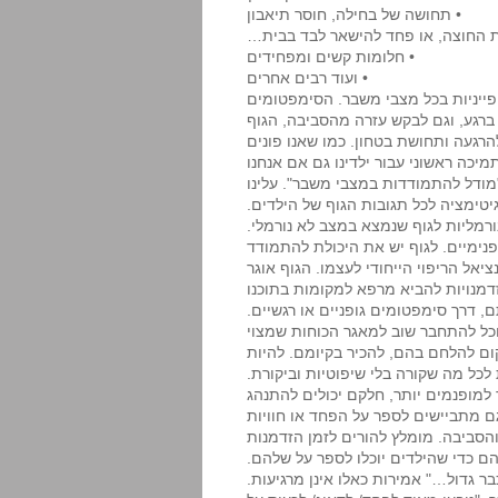
• תחושה של בחילה, חוסר תיאבון
 החוצה, או פחד להישאר לבד בבית…
• חלומות קשים ומפחידים
• ועוד רבים אחרים
פייניות בכל מצבי משבר. הסימפטומים
ברגע, וגם לבקש עזרה מהסביבה, הגוף
רגעה ותחושת בטחון. כמו שאנו פונים
מיכה ראשוני עבור ילדינו גם אם אנחנו
"מודל להתמודדות במצבי משבר". עלינו
יטימציה לכל תגובות הגוף של הילדים.
ורמליות לגוף שנמצא במצב לא נורמלי.
פנימיים. לגוף יש את היכולת להתמודד
יאל הריפוי הייחודי לעצמו. הגוף אוגר
מנויות להביא מרפא למקומות בתוכנו
, דרך סימפטומים גופניים או רגשיים.
וכל להתחבר שוב למאגר הכוחות שמצוי
ם להלחם בהם, להכיר בקיומם. להיות
לכל מה שקורה בלי שיפוטיות וביקורת.
למופנמים יותר, חלקם יכולים להתנהג
גם מתביישים לספר על הפחד או חוויות
והסביבה. מומלץ להורים לזמן הזדמנות
הם כדי שהילדים יוכלו לספר על שלהם.
ר גדול…" אמירות כאלו אינן מרגיעות.