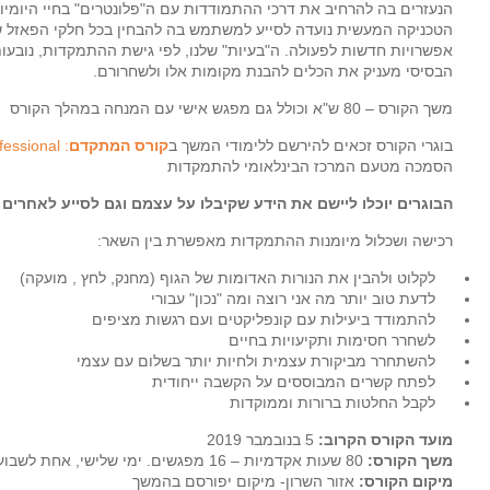
הנעזרים בה להרחיב את דרכי ההתמודדות עם ה"פלונטרים" בחיי היומיום 
שנתי
הטכניקה המעשית נועדה לסייע למשתמש בה להבחין בכל חלקי הפאזל ש
אפשרויות חדשות לפעולה. ה"בעיות" שלנו, לפי גישת ההתמקדות, נובעו
הבסיסי מעניק את הכלים להבנת מקומות אלו ולשחרורם.
משך הקורס – 80 ש"א וכולל גם מפגש אישי עם המנחה במהלך הקורס
בוגרי הקורס זכאים להירשם ללימודי המשך ב
קורס המתקדם
: Focusing Professional
הסמכה מטעם המרכז הבינלאומי להתמקדות
הבוגרים יוכלו ליישם את הידע שקיבלו על עצמם וגם לסייע לאחרים
רכישה ושכלול מיומנות ההתמקדות מאפשרת בין השאר:
לקלוט ולהבין את הנורות האדומות של הגוף (מחנק, לחץ , מועקה)
לדעת טוב יותר מה אני רוצה ומה "נכון" עבורי
להתמודד ביעילות עם קונפליקטים ועם רגשות מציפים
לשחרר חסימות ותקיעויות בחיים
להשתחרר מביקורת עצמית ולחיות יותר בשלום עם עצמי
לפתח קשרים המבוססים על הקשבה ייחודית
לקבל החלטות ברורות וממוקדות
מועד הקורס הקרוב:
5 בנובמבר 2019
משך הקורס:
80 שעות אקדמיות – 16 מפגשים. ימי שלישי, אחת לשבוע, 09:30-13:30
מיקום הקורס:
אזור השרון- מיקום יפורסם בהמשך