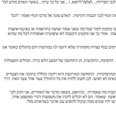
לי לגבי הפרידה…לצלצל לרופא, ו…אני כל כך עייף…כאשר האדם מודע לכל
גוף לגבי הבעיה הקיימת. האדם פונה אל מרכז הגוף ואומר: "הכל
ני מתכוון לומר שכל מה שאני אומר ועושה בתראפיה או באינטראקציה
 עצמו. אחר כך אני מקשיב הקשבה לא שיפוטית ואמפתית לכל מה שהוא
יימים בגוף בצורה מוסתרת שלא ידועה לנו במודעות והם מתגלים כאשר אנו
. החסימה, התקיעות, הן התחושה של המצב הלא ברור, המילים והפעולות
פיה ובהתמקדות. התחושה המורגשת היא רחבה וכוללת בתוכה את הצעדים
באים לא יופיעו. לכן חשוב ללוות את כל התהליך צעד אחר צעד וזאת דרך
בעקבות מה שאמרתי. בהתאם, כשאני מדבר אל האחרים, אני זקוק לכך
ר הראשון שאומר. הם לא יכולים להבין את משמעות דברי ממשפט אחד,
ו יהיו שונים ממה שיכול להופיע עם אדבר כשהאדם מולי.