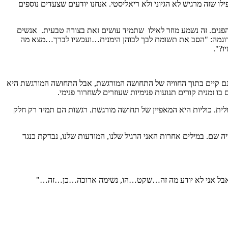
 שזה מרגיש לא הגיוני ולא ריאליסטי. אנחנו יודעים שצעדים נוספים
הפנים. זה נשמע מוזר לאילו שתמיד עושים זאת בצורה טבעית. אנשים
לדוגמה: "הסב את תשומת לבך לבוהן הימנית…ועכשיו לברך…מצא מה
ו?".
מנם קיים בתוך החוויה של התחושה המורגשת, אבל התחושה המורגשת היא
ו זמנית קורים תנועות פנימיות שעוזרים לשחרור פנימי.
ית. כוליות היא המאפיין של תחושה מורגשת. רגשות הם תמיד רק חלק
שם. במילים אחרות האני הרגיל שלנו, המודעות שלנו, נבדקת כנגד
…אבל אני לא יודע מה זה…שקט…הו, נשימה ארוכה…כן…זה…"