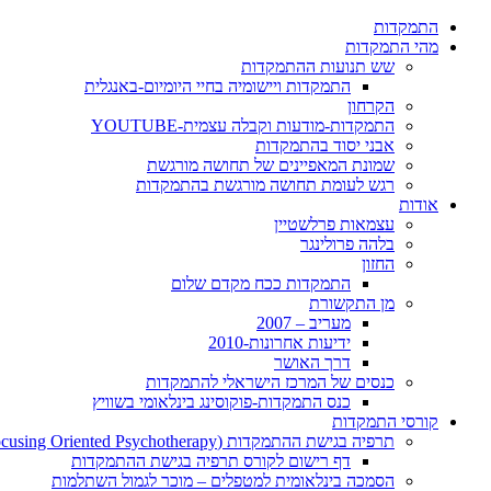
התמקדות
מהי התמקדות
שש תנועות ההתמקדות
התמקדות ויישומיה בחיי היומיום-באנגלית
הקרחון
התמקדות-מודעות וקבלה עצמית-YOUTUBE
אבני יסוד בהתמקדות
שמונת המאפיינים של תחושה מורגשת
רגש לעומת תחושה מורגשת בהתמקדות
אודות
עצמאות פרלשטיין
בלהה פרולינגר
החזון
התמקדות ככח מקדם שלום
מן התקשורת
מעריב – 2007
ידיעות אחרונות-2010
דרך האושר
כנסים של המרכז הישראלי להתמקדות
כנס התמקדות-פוקוסינג בינלאומי בשוויץ
קורסי התמקדות
תרפיה בגישת ההתמקדות (Focusing Oriented Psychotherapy)
דף רישום לקורס תרפיה בגישת ההתמקדות
הסמכה בינלאומית למטפלים – מוכר לגמול השתלמות