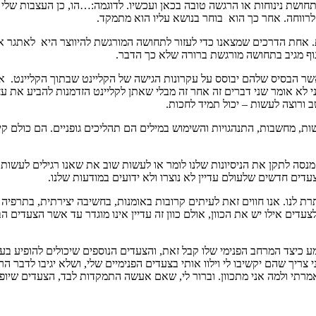
 תחושת נינוחות או הרגשה טובה בכאן ועכשיו. לדוגמה:…הו, כן העצבות ש
לרווחה. אחר כך הוא בוחר בנושא עליו הוא מתמקד.
חת הדרכים שמצאנו כדי לעזור לתחושה המורגשת להיווצר היא לאתגר את ה
גוף מגיב בתחושה מורגשת ברורה שלא כך הדבר.
אשר הבסיס שלהם יבוסס על עקרונות הגישה של הקליינט שבתוך הקליינט. א
ני לא אומר שני דברים זה אחר זה מבלי שאתן לקליינט הזדמנות להביע את
ורוצה לעשות – יכול תמיד לחכות.
גשות, מחשבות, התנהגויות והשימוש במילים הם תהליכים גופניים. הם כולם ק
סה לתקן את הניסיונות שלנו לומר או לעשות שוב את שאנו רגילים לעשות
דים חדשים שלעולם עדיין לא נוצרו ולא ידועים במודעות שלנו.
תרת לנו. אנו חווים זאת לעיתים קרובות באומנות, בחשיבה יצירתית, בתר
ים אילו יש את הכוון, אולם כוון זה עדיין אינו מוגדר עד אשר הצעדים ה
מע כיצד המרחב הפנימי שלו קבל זאת, והצעדים הנוספים שיכולים להופיע 
ני צריך שהם יקשיבו לי וילוו אותי בצעדים הפנימיים שלי, ושלא יגיבו לדב
י ולמה אני מתכוון. וברור לי, שאם אעשה התמקדות לבד, הצעדים שיופיע