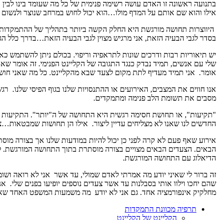
בתנועה ראשונה זו האדם עושה רשימה פנימית של כל מה שעומד בינו לבין
אילו והוא שם אותם על המדף מולו…הוא יכול לחוש במרחב שנוצר ולנשום 
היווצרות תחושה מורגשת היא החלק הקשה ביותר בתהליך של ההתמקדות. א
בסדר לגבי הבעיה הזאת, אני מרגיש מצוין לגבי הבעיה הזאת…בדרך כלל ה
יש תיאוריות רבות ודרכים שונות לתראפיה וריפוי. בכולם ניתן להשתמש כ
שלי עם אנשים, תמיד נבדק כנגד התגובה של הקליינט הפנימי. זה אומר שא
אומר. אני תמיד מעדיף לתת מקום לצעד שבא מהקליינט. כל מה שאני חושב 
אנו חווים את המצבים, האירועים או ההתנסויות שלנו בגוף הפיסי שלנו. ר
מסבים את תשומת הלב פנימה ומתמקדים.
"תקיעות", או תחושת חסימה רגשית היא התחושה של ה"יותר". התקיעות מנ
החדשים לנו שאנו לא מצליחים עדיין ליצור. אילו הן תחושות שמבטאות…צע
אירוע שאף פעם לא קרה לפני כן יכול להיות במודעות שלנו אך בצורה מוס
הבאים. הצעדים הבאים מצויים בצורה מוסתרת בתוך התחושה המורגשת. לצעד
הדיאלוג עם התחושה המורגשת.
זה ברור לי שאיני יודע מה אמרתי לאדם שמולי, עד אשר אני לא רואה ושו
שהם יחכו וילוו אותי בסבלנות עד אשר צעדים נוספים יופיעו בפנים שלי. א
מחלקיק אינפורמציה אחד. גם אני לא יודע מה משמעות המשפט האחד שאמרת
תרפיה מכוונת התמקדות
הקליינט של הקליינט