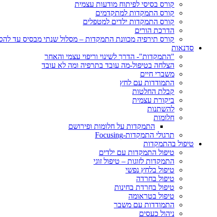
קורס בסיסי לפיתוח מודעות עצמית
קורס התמקדות למתקדמים
קורס התמקדות ילדים למטפלים
הדרכת הורים
קורס תירפיה מכוונת התמקדות – מסלול שנתי מבסיס עד לה
סדנאות
"התמקדות"- הדרך לשינוי וריפוי עצמי והאחר
הצלחה בטיפול-מה עובד בתרפיה ומה לא עובד
משברי חיים
התמודדות עם לחץ
קבלת החלטות
ביקורת עצמית
להשתנות
חלומות
התמקדות על חלומות ופירושם
תרגולי התמקדות-Focusing
טיפול בהתמקדות
טיפול התמקדות עם ילדים
התמקדות לזוגות – טיפול זוגי
טיפול בלחץ נפשי
טיפול בחרדה
טיפול בחרדת בחינות
טיפול בטראומה
התמודדות עם משבר
ניהול כעסים