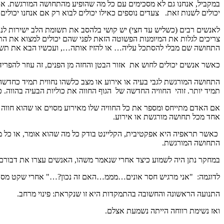
במקביל, אנחנו גם לא מסכימים עם כל מה שהופיע מהתחושה המורגשת. אנחנו
יכולים לשנות זאת. צעדים נוספים כאילו יכולים לבוא רק אם אנחנו יכול
לאנשים רבים (כשליש עד חצי) יש קושי בלהסב את תשומת הלב ישירות לנו
צריכים לגלות את המיומנות הפשוטה הזאת לפני שהם יכולים למצוא את ה
התחושה שם מבלי להסתכל עליה… או להזיז אותה…, ועכשיו הבא את תשומ
כאשר אנשים יכולים לחוש את אזור הבטן והחזה מן הפנים, זה עוזר להפריד
התחושה המורגשת לגבי בעיה או אירוע או מצב כלשהו נחווית תמיד כחדשה
תמיד יותר. זוהי החוויה החדשה של הגוף החווה את כוליות הבעיה בהווה. כ
אם האדם מתייחס ומספר את כל החוויה שלו מאירוע מסוים או שהוא חווה 
אחד מכל תחושה מורגשת או אירוע.
כאשר תראפיה היא אפקטיבית, הקליינט בודק כל מה שהוא אומר, או כל מה 
התחושה המורגשת.
במחקר נתן היה לשמוע כיצד אחרי שנאמר משהו, האנשים עצרו את דבורם
לדוגמה: "אני מרגיש חסר אונים…מממ…האם זה נכון?…" אחרי שקט מס
התנועה הראשונה והחשובה בהתמקדות היא זו שנקראת: פינוי מרחב.
ואז נשימת רווחה הייתה נשמעת אצלם.