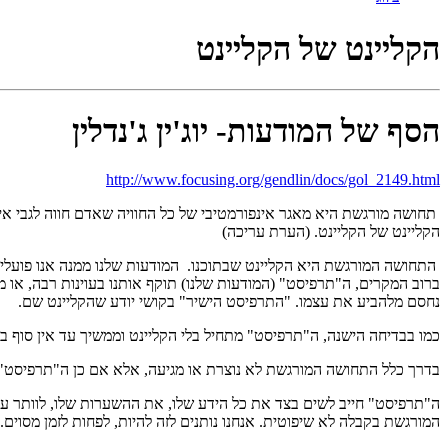
הקליינט של הקליינט
הסף של המודעות- יוג'ין ג'נדלין
http://www.focusing.org/gendlin/docs/gol_2149.html
תחושה מורגשת היא מאגר אינפורמטיבי של כל החוויה שאדם חווה לגבי אי
הקליינט של הקליינט. (הערת עריכה)
התחושה המורגשת היא הקליינט שבתוכנו. המודעות שלנו ממנה אנו פועלים
ברוב המקרים, ה"תרפיסט" (המודעות שלנו) תוקף אותנו בעוינות רבה, או
נחסם מלהביע את עצמו. "התרפיסט הישיר" בקושי יודע שהקליינט שם.
כמו בבדיחה הישנה, ה"תרפיסט" מתחיל בלי הקליינט וממשיך עד אין סוף בל
בדרך כלל התחושה המורגשת לא נוצרת או מגיעה, אלא אם כן ה"תרפיסט" 
ה"תרפיסט" חייב לשים בצד את כל הידע שלו, את ההשערות שלו, לוותר על
המורגשת בקבלה לא שיפוטית. אנחנו נותנים לזה להיות, לפחות לזמן מסוים.