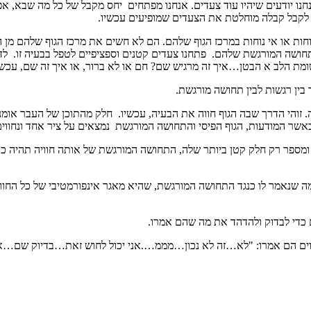
 יודעים שיהיו עוד צעדים. אנחנו מפתחים יחס מקבל של כל מה שבא, אפילו
ים לקבל קבלה מוחלטת את הצעדים שמופיעים עכשיו.
חות או אי נוחות במרכז הגוף שלהם. הם לא חשים את מרכז הגוף שלהם מן 
תחושה המורגשת שלהם. פתחנו צעדים קטנים וספציפיים לטפל בבעיה זו. 
ת הלב א הבטן…איך זה מרגיש שם? חם או לא ברור, או איך זה שם, עכשי
 בין רגשות לבין תחושה מורגשת.
. זוהי הדרך שבה הגוף חווה את הבעיה, עכשיו. חלק מהתוכן של העבר או
אשר המודעות, הגוף הפיסי והתחושה המורגשת נמצאים על ציר אחד ונחווים ב
ומספר רק חלק קטן ביותר שלה, התחושה המורגשת של אותה חוויה תהיה כול
שנאמר לו כנגד התחושה המורגשת, שהיא מאגר אינפורמטיבי של כל החוויה 
 כדי לבדוק ולהדהד את מה שהם אמרו.
וים הם אמרו: "לא…זה לא נכון…מממ….אני יכול לחוש זאת…בדיוק שם