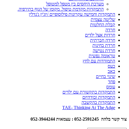
מערכת היחסים בין מטפל למטופל
התמקדות מקדמת טיפול. מקומו של הגוף בתירפיה.
התמקדות וחמישה עקרונות פילוסופיים /יוג'ין ג'נדלין
שליטה עצמית
קבלת החלטות
חרדה
חרדות אצל ילדים
חרדה חברתית
חרדת בחינות
חרדת נטישה
טראומה נפשית
התמודדות עם לחץ
כעס
כאב
שינוי בחיים
פחד
עומס
התמקדות בתקשורת עם ילדים
התמקדות ובודהיזם
התמקדות בהקשבה
TAE- Thinking At The Adge
צור קשר בלהה 052-2591245 : עצמאות 052-3944244