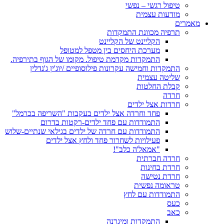
טיפול רגשי – נפשי
מודעות עצמית
מאמרים
תרפיה מכוונת התמקדות
הקליינט של הקליינט
מערכת היחסים בין מטפל למטופל
התמקדות מקדמת טיפול. מקומו של הגוף בתירפיה.
התמקדות וחמישה עקרונות פילוסופיים /יוג'ין ג'נדלין
שליטה עצמית
קבלת החלטות
חרדה
חרדות אצל ילדים
פחד וחרדה אצל ילדים בעקבות "השריפה בכרמל"
התמודדות עם פחד ילדים-רקטות בדרום
התמודדות עם חרדה של ילדים בגילאי שנתיים-שלוש
פעילויות לשחרור פחד ולחץ אצל ילדים
"אמאל'ה כלב"!
חרדה חברתית
חרדת בחינות
חרדת נטישה
טראומה נפשית
התמודדות עם לחץ
כעס
כאב
התמקדות ומיגרנה