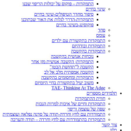
התמקדות – פוקוס על יכולות הריפוי שבנו
שינוי בחיים
סיפור מחדר הטיפולים-שינוי בחיים
התמקדות-הדרך לגלות את האור שבתוכנו
פוקוסינג-בשינוי בחיים
פחד
עומס
התמקדות בתקשורת עם ילדים
התמקדות ובודהיזם
התמקדות בהקשבה
נוכחות אנושית בהקשבה
התמקדות; הקשבה אנושית מזן אחר
הקשבה ל"תחושת הבטן"
הקשבה אמפתית מלב אל לב
התמקדות ומחסומים בהקשבה
משוב יעיל בתקשורת בחיי היומיום
TAE- Thinking At The Adge
תלמידים מספרים
חווית ההתמקדות
התמקדות וחיים של איכות למרות הנכות
שפה של עוצמה וריפוי
התמודדות עם לחץ וחרדה-תודה על סדנה נפלאה ועוצמתית
התמקדות בהתמודדות עם לחץ וחרדה – תודה והערכה
צור קשר
בלוג