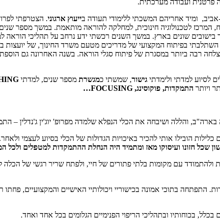
ה פרטנית ועבודה מערכתית.
אביב, ומיד אחריהם המשכתי ללימודי תעודה ב
ייעוץ ארגוני
. הצטרפתי לפרוי
רכז לטכנולוגיה חינוכית, למחלקה להוראה מותאמת. במשך מספר שנים, הוב
ר בישובים שונים בארץ. במשך השנים רכשתי ידע נרחב על תהליכי הוראה ל
השתלבתי בפיתוח המקצועי של מדריכים מטעם משרד החינוך, של יועצות בתו
לחה רבה ביותר במסגרת של פיתוח סגלי הוראה. בשנה האחרונה גם הוספתי 
לים לסיוע למדתי ולימדתי
גישור
, שמשתי כ
מגשרת
מספר שנים, למדתי
HING
התמקדות, פוקוסינג,
FOCUSING
…
י להכיר באיכויות הגדולות של הכלי בסיוע לעצמי ולאחר. בסופם נסעתי לארה"ב ב-1996 ועשית
זהות ולהתמודד עם מקומות בלתי פתורים של חיי, ולפתח שריר רגשי של הכל
התפתחה בתוכי אמונה בכישוריי ויכולותיי האישיים והמקצועיים, פחתו רגשו
כלל, בכוחותיו ובתהליכי הריפוי הפנימיים הגלומים בכל אחד ואחד.