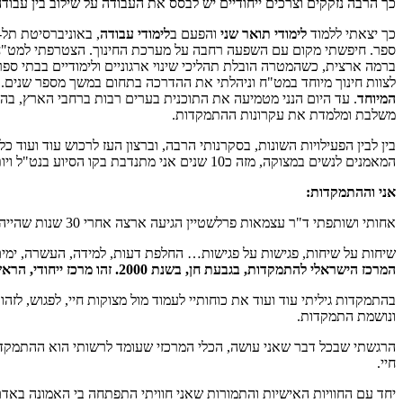
כך הרבה נזקקים וצרכים ייחודיים יש לבסס את העבודה על שילוב בין עבוד
כך יצאתי ללמוד
לימודי תואר שני
והפעם ב
לימודי עבודה
, באוניברסיטת תל-
ספר. חיפשתי מקום עם השפעה רחבה על מערכת החינוך. הצטרפתי למט"ח, המ
ברמה ארצית, כשהמטרה הובלת תהליכי שינוי ארגוניים ולימודיים בבתי ספ
לצוות חינוך מיוחד במט"ח וניהלתי את ההדרכה בתחום במשך מספר שנים. 
המיוחד
. עד היום הנני מטמיעה את התוכנית בערים רבות ברחבי הארץ, בהצ
משלבת ומלמדת את עקרונות ההתמקדות.
בין לבין הפעילויות השונות, בסקרנותי הרבה, וברצון העז לרכוש עוד ועוד כ
המאמנים לנשים במצוקה, מזה כ10 שנים אני מתנדבת בקו הסיוע בנט"ל ויותר ויותר
אני וההתמקדות:
אחותי ושותפתי ד"ר עצמאות פרלשטיין הגיעה ארצה אחרי 30 שנות שהייה בארה"ב, והללה ושיבחה את הכלי הנפלא שלמדה מפרופ' יוג'ין ג'נדלין – התמקדות.
שיחות על שיחות, פגישות על פגישות… החלפת דעות, למידה, העשרה, ימים כלילות הובילו אות
המרכז הישראלי להתמקדות, בגבעת חן, בשנת 2000. זהו מרכז ייחודי, הראשון שכל חזונו ועיסוקו מאז ומתמיד היה הנחלת ההתמקדות למטפלים ולכל המעוניין לרכוש כלי לסיוע עצמי.
בהתמקדות גיליתי עוד ועוד את כוחותיי לעמוד מול מצוקות חיי, לפגוש, ל
ונושמת התמקדות.
הרגשתי שבכל דבר שאני עושה, הכלי המרכזי שעומד לרשותי הוא ההתמקדות. 
חיי.
יחד עם החוויות האישיות והתמורות שאני חוויתי התפתחה בי האמונה באדם ב