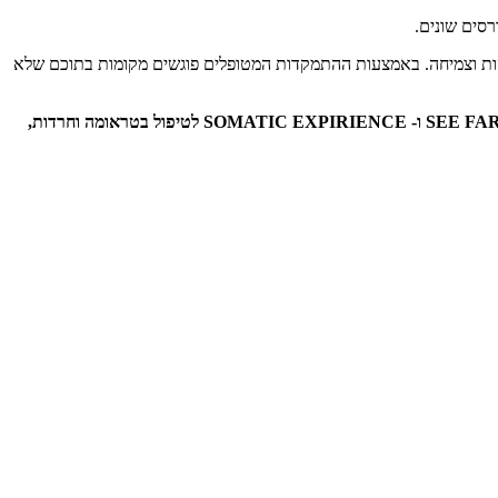
רסים שונים.
התנסות וצמיחה. באמצעות ההתמקדות המטופלים פוגשים מקומות בתוכם שלא
כאמור הנתיב המרכזי בטיפול הוא באמצעות ההתמקדות אולם בארגז הכלים שלי מצויים כלים רבים נוספים מתחום הייעוץ, גישור, אימון, SEE FAR CBT, EFT ו- SOMATIC EXPIRIENCE לטיפול בטראומה וחרדות,