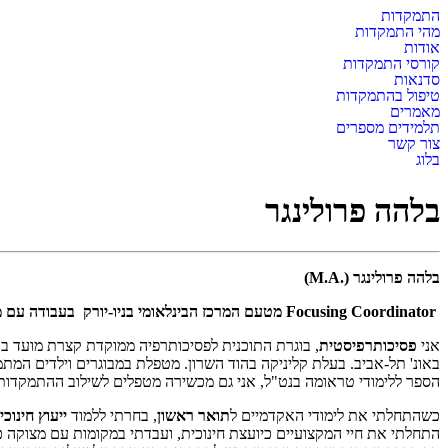
התמקדות
מהי התמקדות
אודות
קורסי התמקדות
סדנאות
טיפול בהתמקדות
מאמרים
תלמידים מספרים
צור קשר
בלוג
בלהה פרולינגר
בלהה פרולינגר (.
M.A
)
Focusing Coordinator
מטעם המרכז הבינלאומי בניו-יורק בעבודה עם מ
אני
פסיכותרפיסטית
, בוגרת התוכנית לפסיכותרפיה ממוקדת קצרת מועד בא
באונ' תל-אביב. בעלת קליניקה בהוד השרון. מטפלת במבוגרים וילדים המתמ
הספר ללימודי טראומה בנט"ל, אני גם מכשירה מטפלים לשילוב ההתמקדות 
כשהתחלתי את לימודי האקדמיים ל
תואר ראשון
, בחרתי ללמוד
ייעוץ חינוכי
התחלתי את חיי המקצועיים כיועצת חינוכית, ועבדתי במקומות עם מצוקה כ