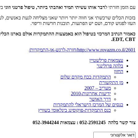
עם הזמן חזרתי ל
דבר אותו עשיתי תמיד ואהבתי ביותר, טיפול פרטני וזוגי
ביל
בזכות הכלים שרכשתי אני חווה יותר ויותר שאני מצליחה לגעת באנשים, ל
העזו לפגוש קודם, ושם יש הפתעות, תובנות חדשות וריפוי.
EDT, CBT.
http://www.rovazm.co.il/2601/חזרה-לרגש-או-התמקדות/
עצמאות פרלשטיין
בלהה פרולינגר
החזון
התמקדות ככח מקדם שלום
מן התקשורת
מעריב – 2007
ידיעות אחרונות-2010
דרך האושר
כנסים של המרכז הישראלי להתמקדות
כנס התמקדות-פוקוסינג בינלאומי בשוויץ
צור קשר בלהה 052-2591245 : עצמאות 052-3944244