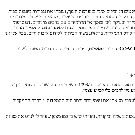
קטים המובילים שינוי במערכות חינוך, ועזבתי את עבודתי כיועצת בבית
לתי והנחתי צוותים חינוכיים טיפוליים, מנהלים, מפקחים ומדריכים
מידה ובעיקר ליבי נמשך אל התלמידים עם צרכים מיוחדים. הצטרפתי
כנית סינגור עצמי וגם
פיתחתי תוכנית לסינגור עצמי לתלמידי החינוך
קורס התמקדות בדיאלוג בשיח הכיתתי לקידום איכות חיים. בכל אלו אני
COAC
והפכתי ל
מאמנת
, ריכזתי פרוייקט התנדבותי מטעם לשכת
י את ההכשרה בפוקוסינג וכך קם
ה לעצמי. מצאתי את עצמי יותר ויותר חיה התמקדות, מדברת התמקדות
ת אשמה וביקורת, וחוויתי שיש בי כמו מצפן שעוזר לי לנווט את ספינת