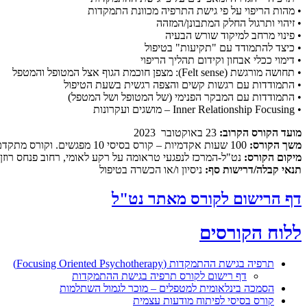
• מהות הריפוי על פי גישת התרפיה מכוונת התמקדות
• זיהוי ותרגול החלק המתבונן/המזהה
• פינוי מרחב למיקוד שורש הבעיה
• כיצד להתמודד עם "תקיעות" בטיפול
• דימוי ככלי אבחון וקידום תהליך הריפוי
• תחושה מורגשת (Felt sense): מצפן חוכמת הגוף אצל המטופל והמטפל
• התמודדות עם רגשות קשים והצפה רגשית בשעת הטיפול
• התמודדות עם המבקר הפנימי (של המטופל ושל המטפל)
• Inner Relationship Focusing – מושגים ועקרונות
מועד הקורס הקרוב:
23 באוקטובר 2023
משך הקורס:
100 שעות אקדמיות – קורס בסיסי 10 מפגשים. וקורס מתקדם 15 מפגשים. כולם בימי שלישי, אחת לשבוע, 16:00-19:15 בקורס 2 סימסטרים
מיקום הקורס:
נט"ל-המרכז לנפגעי טראומה על רקע לאומי, רחוב פנחס רוזן 72. בנין טופ דן. ת"א
תנאי קבלה/דרישות סף:
ניסיון ו/או הכשרה בטיפול
דף הרישום לקורס מאתר נט"ל
ללוח הקורסים
תרפיה בגישת ההתמקדות (Focusing Oriented Psychotherapy)
דף רישום לקורס תרפיה בגישת ההתמקדות
הסמכה בינלאומית למטפלים – מוכר לגמול השתלמות
קורס בסיסי לפיתוח מודעות עצמית