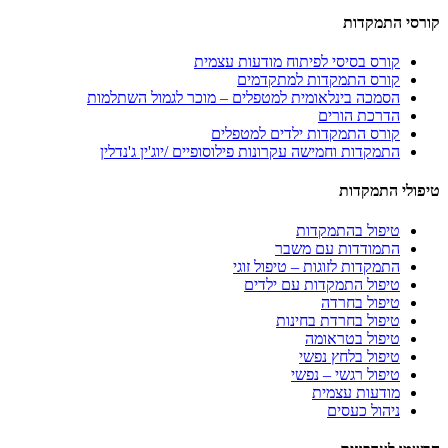
קורסי התמקדות
קורס בסיסי לפיתוח מודעות עצמית
קורס התמקדות למתקדמים
הסמכה בינלאומית למטפלים – מוכר לגמול השתלמות
הדרכת הורים
קורס התמקדות ילדים למטפלים
התמקדות וחמישה עקרונות פילוסופיים /יוג'ין ג'נדלין
טיפולי התמקדות
טיפול בהתמקדות
התמודדות עם משבר
התמקדות לזוגות – טיפול זוגי
טיפול התמקדות עם ילדים
טיפול בחרדה
טיפול בחרדת בחינות
טיפול בטראומה
טיפול בלחץ נפשי
טיפול רגשי – נפשי
מודעות עצמית
ניהול כעסים