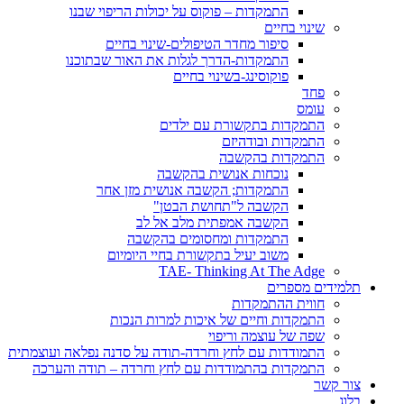
התמקדות – פוקוס על יכולות הריפוי שבנו
שינוי בחיים
סיפור מחדר הטיפולים-שינוי בחיים
התמקדות-הדרך לגלות את האור שבתוכנו
פוקוסינג-בשינוי בחיים
פחד
עומס
התמקדות בתקשורת עם ילדים
התמקדות ובודהיזם
התמקדות בהקשבה
נוכחות אנושית בהקשבה
התמקדות; הקשבה אנושית מזן אחר
הקשבה ל"תחושת הבטן"
הקשבה אמפתית מלב אל לב
התמקדות ומחסומים בהקשבה
משוב יעיל בתקשורת בחיי היומיום
TAE- Thinking At The Adge
תלמידים מספרים
חווית ההתמקדות
התמקדות וחיים של איכות למרות הנכות
שפה של עוצמה וריפוי
התמודדות עם לחץ וחרדה-תודה על סדנה נפלאה ועוצמתית
התמקדות בהתמודדות עם לחץ וחרדה – תודה והערכה
צור קשר
בלוג