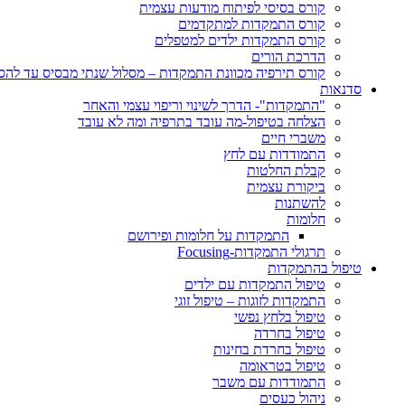
קורס בסיסי לפיתוח מודעות עצמית
קורס התמקדות למתקדמים
קורס התמקדות ילדים למטפלים
הדרכת הורים
קורס תירפיה מכוונת התמקדות – מסלול שנתי מבסיס עד לה
סדנאות
"התמקדות"- הדרך לשינוי וריפוי עצמי והאחר
הצלחה בטיפול-מה עובד בתרפיה ומה לא עובד
משברי חיים
התמודדות עם לחץ
קבלת החלטות
ביקורת עצמית
להשתנות
חלומות
התמקדות על חלומות ופירושם
תרגולי התמקדות-Focusing
טיפול בהתמקדות
טיפול התמקדות עם ילדים
התמקדות לזוגות – טיפול זוגי
טיפול בלחץ נפשי
טיפול בחרדה
טיפול בחרדת בחינות
טיפול בטראומה
התמודדות עם משבר
ניהול כעסים