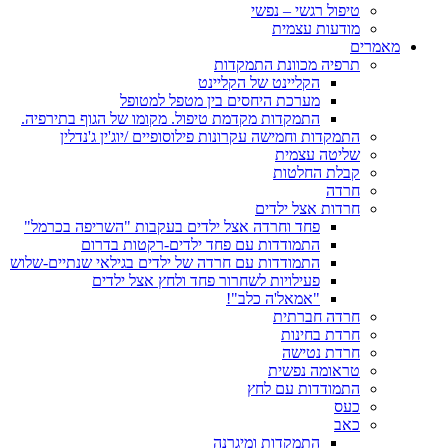
טיפול רגשי – נפשי
מודעות עצמית
מאמרים
תרפיה מכוונת התמקדות
הקליינט של הקליינט
מערכת היחסים בין מטפל למטופל
התמקדות מקדמת טיפול. מקומו של הגוף בתירפיה.
התמקדות וחמישה עקרונות פילוסופיים /יוג'ין ג'נדלין
שליטה עצמית
קבלת החלטות
חרדה
חרדות אצל ילדים
פחד וחרדה אצל ילדים בעקבות "השריפה בכרמל"
התמודדות עם פחד ילדים-רקטות בדרום
התמודדות עם חרדה של ילדים בגילאי שנתיים-שלוש
פעילויות לשחרור פחד ולחץ אצל ילדים
"אמאל'ה כלב"!
חרדה חברתית
חרדת בחינות
חרדת נטישה
טראומה נפשית
התמודדות עם לחץ
כעס
כאב
התמקדות ומיגרנה