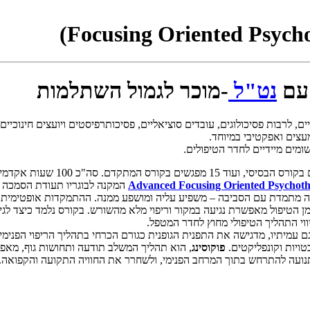
 עם
נט"ל
-מוכר לגמול השתלמות
ם, לרבות פסיכולוגים, עובדים סוציאליים, פסיכותרפיסטים ויועצים חינוכיי
עצים ואפקטיבי במיוחד.
שומים מיידיים לחדר הטיפולים.
Advanced Focusing Oriented Psychot
המקנה לבוגריו תעודת הסמכה 
תמדת עם הסביבה – משפיע עליה ומושפע ממנה. ההתמקדות אופטימית בבסי
הטיפול מאפשרת נגיעה במקור וריפוי מלא מהשורש. בקורס נלמד כיצד לגיי
וי התהליך הטיפולי מחוץ לחדר המטפל.
 עמיתיו, מדגישה את התפנית הגופנית כגורם הכרחי בתהליך הריפוי הפנימי
טויות וקונפליקטים.
פוקוסינג
, הוא תהליך המשלב תודעה ותחושות גוף, מאפשר
נועה להתרחש בתוך המרחב הפנימי, ולשחרר את החוויה התקועה והקפואה.