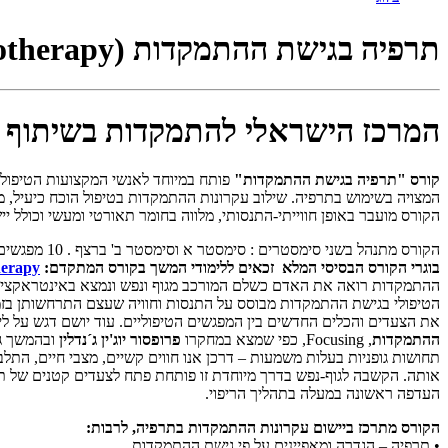
תרפיה בגישת ההתמקדות (Focusing Oriented Psychotherapy)
המרכז הישראלי להתמקדות בשיתוף
קורס "תרפיה בגישת ההתמקדות"
פותח במיוחד לאנשי המקצועות הטיפוליי
המצויה בשימוש בתרפיה. שילוב עקרונות ההתמקדות בטיפול הוכח כיעיל, מ
הקורס מועבר באופן חווייתי-התנסותי, מלווה בחומר תאורטי ומעשי וכולל יי
הקורס מתנהל בשני סימסטרים : סימסטר א וסימסטר ב' ברצף . 10 מפגשים בקורס הבסיסי, ועוד 15 מפגשים בקורס המתקדם. סה"כ 100 שעות אקדמיות.
בוגרי הקורס הבסיסי המלא זכאים ללימודי המשך בקורס המתקדם:
herapy
ההתמקדות רואה את האדם כשלם המורכב מגוף ונפש ונמצא באינטראקציה מ
הטיפולי בגישת ההתמקדות מבוסס על התנסות וחוויה שעצם התרחשותן בזמן 
את הצעדים והכלים החדשים בין המפגשים הטיפוליים. עוד יושם דגש על ליו
ההתמקדות
, Focusing, כפי שמצא במחקרו
פרופסור יוג'ין ג´נדלין
ובהמשך גם
תחושות גופניות בעלות משמעות – דרכן אנו חווים קשיים, מצבי חיים, התלב
אותה. הקשבה לגוף-נפש בדרך מיוחדת זו פותחת פתח לצעדים קטנים של ת
העדפה ראשונה במעלה בתהליך הריפוי.
הקורס מתרכז ביישום עקרונות ההתמקדות בתרפיה, לרבות:
• תרפיה – הגדרה ומאפיינים על פי גישת ההתמקדות