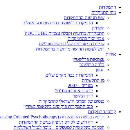
התמקדות
מהי התמקדות
שש תנועות ההתמקדות
התמקדות ויישומיה בחיי היומיום-באנגלית
הקרחון
התמקדות-מודעות וקבלה עצמית-YOUTUBE
אבני יסוד בהתמקדות
שמונת המאפיינים של תחושה מורגשת
רגש לעומת תחושה מורגשת בהתמקדות
אודות
עצמאות פרלשטיין
בלהה פרולינגר
החזון
התמקדות ככח מקדם שלום
מן התקשורת
מעריב – 2007
ידיעות אחרונות-2010
דרך האושר
כנסים של המרכז הישראלי להתמקדות
כנס התמקדות-פוקוסינג בינלאומי בשוויץ
קורסי התמקדות
תרפיה בגישת ההתמקדות (Focusing Oriented Psychotherapy)
דף רישום לקורס תרפיה בגישת ההתמקדות
הסמכה בינלאומית למטפלים – מוכר לגמול השתלמות