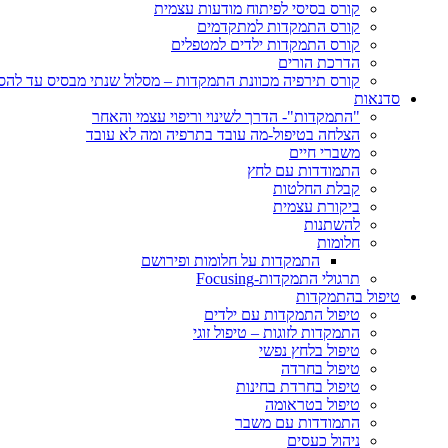
קורס בסיסי לפיתוח מודעות עצמית
קורס התמקדות למתקדמים
קורס התמקדות ילדים למטפלים
הדרכת הורים
קורס תירפיה מכוונת התמקדות – מסלול שנתי מבסיס עד לה
סדנאות
"התמקדות"- הדרך לשינוי וריפוי עצמי והאחר
הצלחה בטיפול-מה עובד בתרפיה ומה לא עובד
משברי חיים
התמודדות עם לחץ
קבלת החלטות
ביקורת עצמית
להשתנות
חלומות
התמקדות על חלומות ופירושם
תרגולי התמקדות-Focusing
טיפול בהתמקדות
טיפול התמקדות עם ילדים
התמקדות לזוגות – טיפול זוגי
טיפול בלחץ נפשי
טיפול בחרדה
טיפול בחרדת בחינות
טיפול בטראומה
התמודדות עם משבר
ניהול כעסים