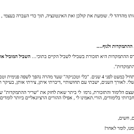
ו מהדהד לי. שומעת את קולכן ואת האינטונציה, תוך כדי העברה בעצמי , ה
ההתמקדות ולגוף….
ורס ההתמקדות היא תזכורת בשבילי לשביל הקיים בתוכי…
השביל המוביל אות
התמקדות".
ההתמקדות היוותה "כלי " עצום ומשמעותי בצמיחתי האישית – תהליך שהתחיל כמעט לפני 4 שנים
אורך השנים, ישבתי עם תחושותיי ,דיברתי איתן, צירתי אותן, בעיקר רקדת
צם הלימוד והתזכורת, גרמו לי ביתר שאת לחזק את "שריר ההתמקדות" שבי 
תי בלימודים, הורי.תאמינו לי , אפילו ההורים הרציונאליים ביותר לומדי
ם, חשים,
מנו, לומר לאחר!