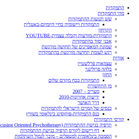
התמקדות
מהי התמקדות
שש תנועות ההתמקדות
התמקדות ויישומיה בחיי היומיום-באנגלית
הקרחון
התמקדות-מודעות וקבלה עצמית-YOUTUBE
אבני יסוד בהתמקדות
שמונת המאפיינים של תחושה מורגשת
רגש לעומת תחושה מורגשת בהתמקדות
אודות
עצמאות פרלשטיין
בלהה פרולינגר
החזון
התמקדות ככח מקדם שלום
מן התקשורת
מעריב – 2007
ידיעות אחרונות-2010
דרך האושר
כנסים של המרכז הישראלי להתמקדות
כנס התמקדות-פוקוסינג בינלאומי בשוויץ
קורסי התמקדות
תרפיה בגישת ההתמקדות (Focusing Oriented Psychotherapy)
דף רישום לקורס תרפיה בגישת ההתמקדות
הסמכה בינלאומית למטפלים – מוכר לגמול השתלמות