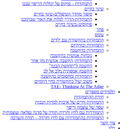
התמקדות – פוקוס על יכולות הריפוי שבנו
שינוי בחיים
סיפור מחדר הטיפולים-שינוי בחיים
התמקדות-הדרך לגלות את האור שבתוכנו
פוקוסינג-בשינוי בחיים
פחד
עומס
התמקדות בתקשורת עם ילדים
התמקדות ובודהיזם
התמקדות בהקשבה
נוכחות אנושית בהקשבה
התמקדות; הקשבה אנושית מזן אחר
הקשבה ל"תחושת הבטן"
הקשבה אמפתית מלב אל לב
התמקדות ומחסומים בהקשבה
משוב יעיל בתקשורת בחיי היומיום
TAE- Thinking At The Adge
תלמידים מספרים
חווית ההתמקדות
התמקדות וחיים של איכות למרות הנכות
שפה של עוצמה וריפוי
התמודדות עם לחץ וחרדה-תודה על סדנה נפלאה ועוצמתית
התמקדות בהתמודדות עם לחץ וחרדה – תודה והערכה
צור קשר
בלוג