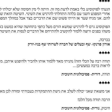
♣♣♣
♣
הגעתי לפוקוסינג בלי באמת לדעת מה זה. היתה לי מין חסימה שלא יכולתי 
אחרי המפגש השני עם בלהה התחלתי להרגיש את השינוי. השיטה הזאת שמו
להם. אני מניח שעד אז הייתי פשוט שם את הדברים בצד אבל במהלך המפגש
הפוקוסינג גרם לי להרגיש שמשא הורם מעל כתפי בתחושה שהיא כמעט באמת 
משהו בפנים ורוצה ללמוד להקשיב ולהתייחס אל הדברים לנסות את השיטה
בברכה,
אורון פרנקו- שף ובעלים של חברה לשרותי שף בניו-יורק
♣♣♣
♣
תודה רבה על הכלי הזה! נהניתי מאד ללמוד אותו ולהכיר ולהיפגש איתכן.
לראות ברכה במעשיכן…
תודה,
דורית- פסיכולוגית חינוכית
♣♣♣
♣
אני מוצאת שאני יכולה לשלב את גישת ההתמקדות בעבודתי ומודה לכן מאו
הרבה תודה מכל הלב!
חיבוק,
נורית- פסיכולוגית חינוכית