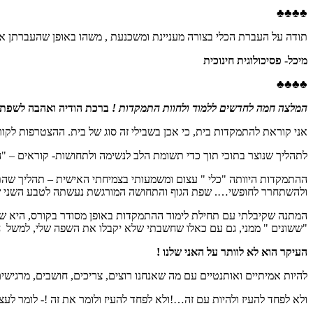
♣♣♣
♣
תודה על העברת הכלי בצורה מעניינת ומשכנעת , משהו באופן שהעברתן אות
מיכל- פסיכולוגית חינוכית
♣
♣♣♣
המלצה חמה לחדשים ללמוד ולחוות התמקדות !
ברכת הודיה ואהבה לשפת 
אני קוראת להתמקדות בית, כי אכן בשבילי זה סוג של בית. ההצטרפות לק
לתהליך שנוצר בתוכי תוך כדי תשומת הלב לנשימה ולתחושות- קוראים – "
ולהשתחרר לחופשי…. שפת הגוף והתחושה המורגשת נעשתה לטבע השני שלי. ל
המתנה שקיבלתי עם תחילת לימוד ההתמקדות באופן מסודר בקורס, היא שע
"ששונים " ממני, גם עם כאלו שחשבתי שלא יקבלו את השפה שלי, למשל חברו
העיקר הוא לא לוותר על האני שלנו !
להיות אמיתיים ואותנטיים עם מה שאנחנו רוצים, צריכים, חושבים, מרגישי
ולא לפחד להעיז ולהיות עם זה…!ולא לפחד להעיז ולומר את זה !- לומר לעצ