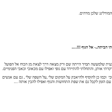
מודלינג שלכן מדהים.
י הביתה..- אל הגוף !!!….
. "כלי וטכניקה" שעד מהרה נהפך לשפה פנימית וטבעית שלמעשה תמיד הייתה שם ורק מצאה דרך לצאת מן הכוח אל הפועל
י אותן, והתחלתי להתיידד עם גופי ואפילו עם מכאובי וכאבי הפנימיים.
וכמו כן להוסיף ולהיאבק על המקום שלי ,על השפה שלי , גם עם אנשים
ם עם הזמן לקבל גם את שפת התחושות והגוף ואפילו להבין אותה …