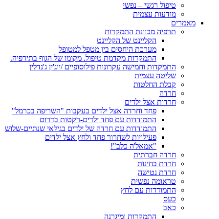
טיפול רגשי – נפשי
מודעות עצמית
מאמרים
תרפיה מכוונת התמקדות
הקליינט של הקליינט
מערכת היחסים בין מטפל למטופל
התמקדות מקדמת טיפול. מקומו של הגוף בתירפיה.
התמקדות וחמישה עקרונות פילוסופיים /יוג'ין ג'נדלין
שליטה עצמית
קבלת החלטות
חרדה
חרדות אצל ילדים
פחד וחרדה אצל ילדים בעקבות "השריפה בכרמל"
התמודדות עם פחד ילדים-רקטות בדרום
התמודדות עם חרדה של ילדים בגילאי שנתיים-שלוש
פעילויות לשחרור פחד ולחץ אצל ילדים
"אמאל'ה כלב"!
חרדה חברתית
חרדת בחינות
חרדת נטישה
טראומה נפשית
התמודדות עם לחץ
כעס
כאב
התמקדות ומיגרנה