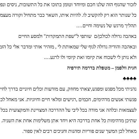
לזכור שהגוף הזה שלנו חכם ומיוחד וטומן בתוכו את כל התשובות, ניסים ו
כל שנותר הוא רק להקשיב לו. להיות איתו, השאר כבר מתחיל וקורה מעצמ
תהליך מרגש של נשימה וחיים….
באהבה גדולה לכולכן/ם שותפי ל"שפת התמקדות" ולמסע החיים
ובאהבה והודיה גדולה לגוף שלי שמאותת לי , מזהיר אותי ומדבר אלי כל הזמ
ולא נותן לי לשכוח את קיומו ואת קיומי ולו לרגע….
חגית וולפמן – מטפלת בדרמה תירפיה
♣
♣♣♣
נהניתי מכל מפגש ומפגש,יצאתי מחוזק, עם מודעות וכלים חיוניים בדרך לחיי
פגשתי אנשים מדהימים, חכמים ,רגישים ומלאי חיים וחיוניות. אני מאחל ל
לעצמאות ובלהה אני מודה בכל ליבי על ההדרכה המצויינת והמקצועית בכל
שתיכן מדהימות כל אחת בדרכה היא ויחד אתן משלימות אחת את השניה.
מאחל לכן המשך שנים פוריות ומהנות וחניכים רבים לאין ספור.