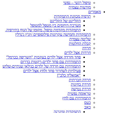
טיפול רגשי – נפשי
מודעות עצמית
מאמרים
תרפיה מכוונת התמקדות
הקליינט של הקליינט
מערכת היחסים בין מטפל למטופל
התמקדות מקדמת טיפול. מקומו של הגוף בתירפיה.
התמקדות וחמישה עקרונות פילוסופיים /יוג'ין ג'נדלין
שליטה עצמית
קבלת החלטות
חרדה
חרדות אצל ילדים
פחד וחרדה אצל ילדים בעקבות "השריפה בכרמל"
התמודדות עם פחד ילדים-רקטות בדרום
התמודדות עם חרדה של ילדים בגילאי שנתיים-שלוש
פעילויות לשחרור פחד ולחץ אצל ילדים
"אמאל'ה כלב"!
חרדה חברתית
חרדת בחינות
חרדת נטישה
טראומה נפשית
התמודדות עם לחץ
כעס
כאב
התמקדות ומיגרנה