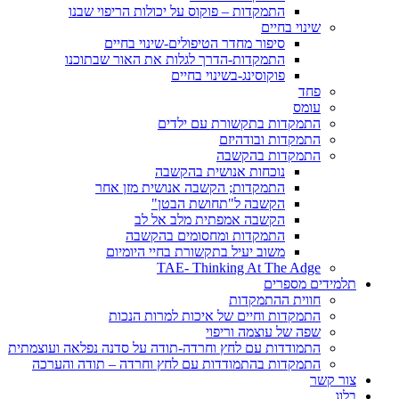
התמקדות – פוקוס על יכולות הריפוי שבנו
שינוי בחיים
סיפור מחדר הטיפולים-שינוי בחיים
התמקדות-הדרך לגלות את האור שבתוכנו
פוקוסינג-בשינוי בחיים
פחד
עומס
התמקדות בתקשורת עם ילדים
התמקדות ובודהיזם
התמקדות בהקשבה
נוכחות אנושית בהקשבה
התמקדות; הקשבה אנושית מזן אחר
הקשבה ל"תחושת הבטן"
הקשבה אמפתית מלב אל לב
התמקדות ומחסומים בהקשבה
משוב יעיל בתקשורת בחיי היומיום
TAE- Thinking At The Adge
תלמידים מספרים
חווית ההתמקדות
התמקדות וחיים של איכות למרות הנכות
שפה של עוצמה וריפוי
התמודדות עם לחץ וחרדה-תודה על סדנה נפלאה ועוצמתית
התמקדות בהתמודדות עם לחץ וחרדה – תודה והערכה
צור קשר
בלוג