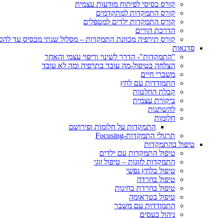
קורס בסיסי לפיתוח מודעות עצמית
קורס התמקדות למתקדמים
קורס התמקדות ילדים למטפלים
הדרכת הורים
קורס תירפיה מכוונת התמקדות – מסלול שנתי מבסיס עד לה
סדנאות
"התמקדות"- הדרך לשינוי וריפוי עצמי והאחר
הצלחה בטיפול-מה עובד בתרפיה ומה לא עובד
משברי חיים
התמודדות עם לחץ
קבלת החלטות
ביקורת עצמית
להשתנות
חלומות
התמקדות על חלומות ופירושם
תרגולי התמקדות-Focusing
טיפול בהתמקדות
טיפול התמקדות עם ילדים
התמקדות לזוגות – טיפול זוגי
טיפול בלחץ נפשי
טיפול בחרדה
טיפול בחרדת בחינות
טיפול בטראומה
התמודדות עם משבר
ניהול כעסים