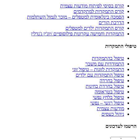
קורס בסיסי לפיתוח מודעות עצמית
קורס התמקדות למתקדמים
הסמכה בינלאומית למטפלים – מוכר לגמול השתלמות
הדרכת הורים
קורס התמקדות ילדים למטפלים
התמקדות וחמישה עקרונות פילוסופיים /יוג'ין ג'נדלין
טיפולי התמקדות
טיפול בהתמקדות
התמודדות עם משבר
התמקדות לזוגות – טיפול זוגי
טיפול התמקדות עם ילדים
טיפול בחרדה
טיפול בחרדת בחינות
טיפול בטראומה
טיפול בלחץ נפשי
טיפול רגשי – נפשי
מודעות עצמית
ניהול כעסים
הרשמו לעדכונים