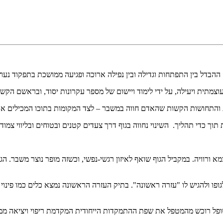
ההבדל בין התפתחות וגדילה ובין נפילה ארוכה ופגיעה ממושכת בתפקוד נעו
תית ויעילה, על ידי לימוד ויישום של מספר עקרונות יסוד, ובראשם הקשב
והתחושות הקשות שהאדם חווה במשבר – לצד המקומות בתוכו המכילים את
 כדי תהליך. השינוי נחווה בגוף דרך צעדים קטנים ובטוחים ובליווי צמוד
צמא ורוויה. במקביל הגוף שואף לאיזון רגשי-נפשי, וכשזה מופר נוצר משבר. 
ו ולהגיש לו "עזרה ראשונה". בתיק העזרה הראשונה נמצא כלים כמו פינוי מ
ופל רוכש מהמטפל את שפת ההתמקדות הייחודית המקדמת ריפוי ויציאה ממש