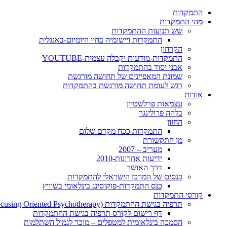
התמקדות
מהי התמקדות
שש תנועות ההתמקדות
התמקדות ויישומיה בחיי היומיום-באנגלית
הקרחון
התמקדות-מודעות וקבלה עצמית-YOUTUBE
אבני יסוד בהתמקדות
שמונת המאפיינים של תחושה מורגשת
רגש לעומת תחושה מורגשת בהתמקדות
אודות
עצמאות פרלשטיין
בלהה פרולינגר
החזון
התמקדות ככח מקדם שלום
מן התקשורת
מעריב – 2007
ידיעות אחרונות-2010
דרך האושר
כנסים של המרכז הישראלי להתמקדות
כנס התמקדות-פוקוסינג בינלאומי בשוויץ
קורסי התמקדות
תרפיה בגישת ההתמקדות (Focusing Oriented Psychotherapy)
דף רישום לקורס תרפיה בגישת ההתמקדות
הסמכה בינלאומית למטפלים – מוכר לגמול השתלמות