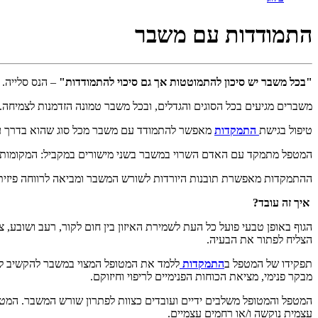
התמודדות עם משבר
"בכל משבר יש סיכון להתמוטטות אך גם סיכוי להתמודדות"
– הנס סלייה.
משברים מגיעים בכל הסוגים והגדלים, ובכל משבר טמונה הזדמנות לצמיחה. 
טיפול בגישת
התמקדות
מאפשר להתמודד עם משבר מכל סוג שהוא בדרך עוצמ
המטפל מתמקד עם האדם השרוי במשבר בשני מישורים במקביל: המקומות 
ההתמקדות מאפשרת תובנות היורדות לשורש המשבר ומביאה לרווחה פיזית תוך
איך זה עובד?
הגוף באופן טבעי פועל כל העת לשמירת האיזון בין חום לקור, רעב ושובע, 
הצליח לפתור את הבעיה.
תפקידו של המטפל ב
התמקדות
ללמד את המטופל המצוי במשבר להקשיב לגופ
מבקר פנימי, מציאת הכוחות הפנימיים לריפוי וחיזוקם.
המטפל והמטופל משלבים ידיים ועובדים כצוות לפתרון שורש המשבר. המט
עצמית נוקשה ו/או רחמים עצמיים.