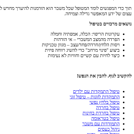
תוך כדי המפגשים לומד המטופל שכל משבר הוא הזדמנות להיערך מחדש לאתג
עצום של ידע המאפשר גדילה וצמיחה.
נושאים מרכזיים בטיפול
עקרונות הריפוי: הכלה, אמפתיה וחמלה
הפרדה מהמצב המשברי – אי הזדהות
ויסות הלחץ/חרדה/פחד/עצב – מגוון טכניקות
ביצוע "פינוי מרחב" כדי להשיג רווחה פיזית
כיצד לחיות עם קשיים וחוויות לא נעימות
להקשיב לגוף. להבין את הנפש!
טיפול התמקדות עם ילדים
התמקדות לזוגות – טיפול זוגי
טיפול בלחץ נפשי
טיפול בחרדה
טיפול בחרדת בחינות
טיפול בטראומה
התמודדות עם משבר
ניהול כעסים