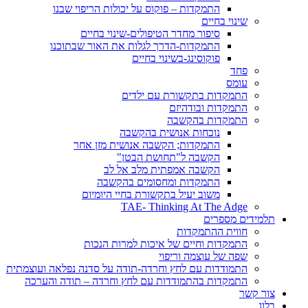
התמקדות – פוקוס על יכולות הריפוי שבנו
שינוי בחיים
סיפור מחדר הטיפולים-שינוי בחיים
התמקדות-הדרך לגלות את האור שבתוכנו
פוקוסינג-בשינוי בחיים
פחד
עומס
התמקדות בתקשורת עם ילדים
התמקדות ובודהיזם
התמקדות בהקשבה
נוכחות אנושית בהקשבה
התמקדות; הקשבה אנושית מזן אחר
הקשבה ל"תחושת הבטן"
הקשבה אמפתית מלב אל לב
התמקדות ומחסומים בהקשבה
משוב יעיל בתקשורת בחיי היומיום
TAE- Thinking At The Adge
תלמידים מספרים
חווית ההתמקדות
התמקדות וחיים של איכות למרות הנכות
שפה של עוצמה וריפוי
התמודדות עם לחץ וחרדה-תודה על סדנה נפלאה ועוצמתית
התמקדות בהתמודדות עם לחץ וחרדה – תודה והערכה
צור קשר
בלוג