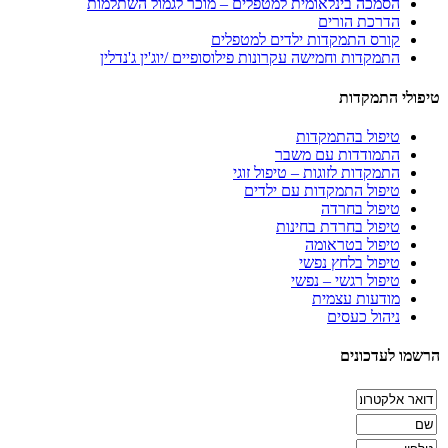
הסמכה בינלאומית למטפלים – מוכר לגמול השתלמות
הדרכת הורים
קורס התמקדות ילדים למטפלים
התמקדות וחמישה עקרונות פילוסופיים /יוג'ין ג'נדלין
טיפולי התמקדות
טיפול בהתמקדות
התמודדות עם משבר
התמקדות לזוגות – טיפול זוגי
טיפול התמקדות עם ילדים
טיפול בחרדה
טיפול בחרדת בחינות
טיפול בטראומה
טיפול בלחץ נפשי
טיפול רגשי – נפשי
מודעות עצמית
ניהול כעסים
הרשמו לעדכונים