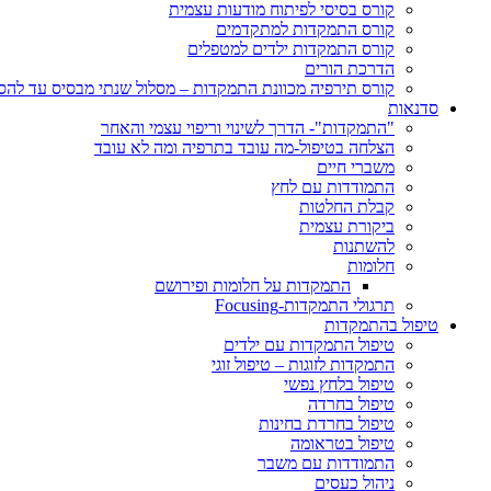
קורס בסיסי לפיתוח מודעות עצמית
קורס התמקדות למתקדמים
קורס התמקדות ילדים למטפלים
הדרכת הורים
קורס תירפיה מכוונת התמקדות – מסלול שנתי מבסיס עד לה
סדנאות
"התמקדות"- הדרך לשינוי וריפוי עצמי והאחר
הצלחה בטיפול-מה עובד בתרפיה ומה לא עובד
משברי חיים
התמודדות עם לחץ
קבלת החלטות
ביקורת עצמית
להשתנות
חלומות
התמקדות על חלומות ופירושם
תרגולי התמקדות-Focusing
טיפול בהתמקדות
טיפול התמקדות עם ילדים
התמקדות לזוגות – טיפול זוגי
טיפול בלחץ נפשי
טיפול בחרדה
טיפול בחרדת בחינות
טיפול בטראומה
התמודדות עם משבר
ניהול כעסים