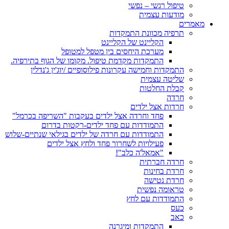
טיפול רגשי – נפשי
מודעות עצמית
מאמרים
תרפיה מכוונת התמקדות
הקליינט של הקליינט
מערכת היחסים בין מטפל למטופל
התמקדות מקדמת טיפול. מקומו של הגוף בתירפיה.
התמקדות וחמישה עקרונות פילוסופיים /יוג'ין ג'נדלין
שליטה עצמית
קבלת החלטות
חרדה
חרדות אצל ילדים
פחד וחרדה אצל ילדים בעקבות "השריפה בכרמל"
התמודדות עם פחד ילדים-רקטות בדרום
התמודדות עם חרדה של ילדים בגילאי שנתיים-שלוש
פעילויות לשחרור פחד ולחץ אצל ילדים
"אמאל'ה כלב"!
חרדה חברתית
חרדת בחינות
חרדת נטישה
טראומה נפשית
התמודדות עם לחץ
כעס
כאב
התמקדות ומיגרנה