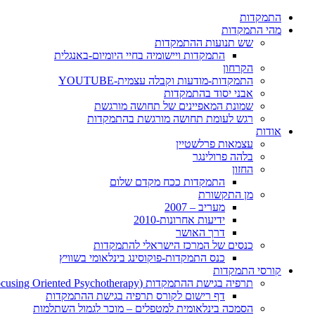
התמקדות
מהי התמקדות
שש תנועות ההתמקדות
התמקדות ויישומיה בחיי היומיום-באנגלית
הקרחון
התמקדות-מודעות וקבלה עצמית-YOUTUBE
אבני יסוד בהתמקדות
שמונת המאפיינים של תחושה מורגשת
רגש לעומת תחושה מורגשת בהתמקדות
אודות
עצמאות פרלשטיין
בלהה פרולינגר
החזון
התמקדות ככח מקדם שלום
מן התקשורת
מעריב – 2007
ידיעות אחרונות-2010
דרך האושר
כנסים של המרכז הישראלי להתמקדות
כנס התמקדות-פוקוסינג בינלאומי בשוויץ
קורסי התמקדות
תרפיה בגישת ההתמקדות (Focusing Oriented Psychotherapy)
דף רישום לקורס תרפיה בגישת ההתמקדות
הסמכה בינלאומית למטפלים – מוכר לגמול השתלמות