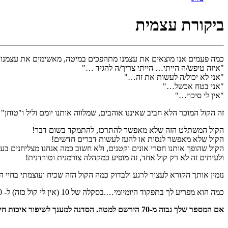
ביקורת עצמית
כמה פעמים אנו מוצאים את עצמנו מתהפכים במיטה, מאשימים את עצמנו ע
"איזה טיפש/ה הייתי… הייתי צריך/ה להגיד …"
"אני לא יכול/ה לעשות את זה…"
"אני בטח אכשל…"
"אין לי סיכוי…"
זה הקול המוכר הלא חביב שאיננו אוהבים, שמלווה אותנו יומם וליל ו"טוחן" 
הקול המשתלט הזה שלא מאפשר להתרכז, להתמקד בשום דבר!
הקול שלא מאפשר לנסות או להעז לעשות דברים חדשים!
הקול שהופך אותנו חסרי אונים וקטנים, ולא חשוב כמה אנחנו מצליחנים ב
ולעיתים זה לא רק קול אחד, זה מופיע כמקהלה צורמנית וטורדנית!
נזמין אותך הקורא לעצור לרגע ולבדוק כמה הקול הזה שכיח ועוצמתי בחיי 
כמה הוא מפריע לך בתפקוד היומיומי….בסקלה של 10 (אין לי קול כזה) ל- 100 (הקול הזה מנהל את חיי…)
אם המספר שלך גבוה מ-70 הירשם למטה. הסדנה למענך לשיפור איכות חייך!