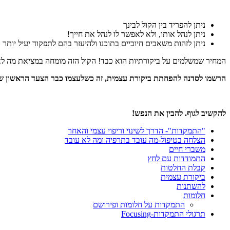
ניתן להפריד בין הקול לבינך
ניתן לנהל אותו, ולא לאפשר לו לנהל את חייך!
ניתן לזהות משאבים חיוביים בתוכנו ולהיעזר בהם לתפקוד יעיל יותר
המחיר שמשלמים על ביקורתיות הוא כבד! הקול הזה מומחה במציאת מה לא בסד
הרשמו לסדנה להפחתת ביקורת עצמית, זה כשלעצמו כבר הצעד הראשון ש
להקשיב לגוף. להבין את הנפש!
"התמקדות"- הדרך לשינוי וריפוי עצמי והאחר
הצלחה בטיפול-מה עובד בתרפיה ומה לא עובד
משברי חיים
התמודדות עם לחץ
קבלת החלטות
ביקורת עצמית
להשתנות
חלומות
התמקדות על חלומות ופירושם
תרגולי התמקדות-Focusing