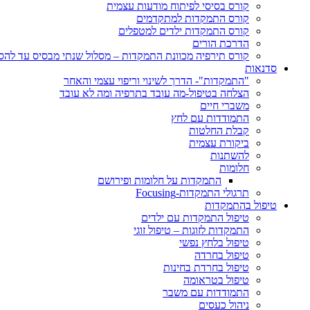
קורס בסיסי לפיתוח מודעות עצמית
קורס התמקדות למתקדמים
קורס התמקדות ילדים למטפלים
הדרכת הורים
קורס תירפיה מכוונת התמקדות – מסלול שנתי מבסיס עד לה
סדנאות
"התמקדות"- הדרך לשינוי וריפוי עצמי והאחר
הצלחה בטיפול-מה עובד בתרפיה ומה לא עובד
משברי חיים
התמודדות עם לחץ
קבלת החלטות
ביקורת עצמית
להשתנות
חלומות
התמקדות על חלומות ופירושם
תרגולי התמקדות-Focusing
טיפול בהתמקדות
טיפול התמקדות עם ילדים
התמקדות לזוגות – טיפול זוגי
טיפול בלחץ נפשי
טיפול בחרדה
טיפול בחרדת בחינות
טיפול בטראומה
התמודדות עם משבר
ניהול כעסים