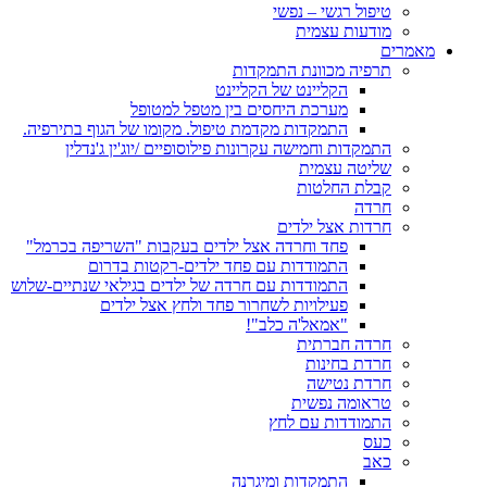
טיפול רגשי – נפשי
מודעות עצמית
מאמרים
תרפיה מכוונת התמקדות
הקליינט של הקליינט
מערכת היחסים בין מטפל למטופל
התמקדות מקדמת טיפול. מקומו של הגוף בתירפיה.
התמקדות וחמישה עקרונות פילוסופיים /יוג'ין ג'נדלין
שליטה עצמית
קבלת החלטות
חרדה
חרדות אצל ילדים
פחד וחרדה אצל ילדים בעקבות "השריפה בכרמל"
התמודדות עם פחד ילדים-רקטות בדרום
התמודדות עם חרדה של ילדים בגילאי שנתיים-שלוש
פעילויות לשחרור פחד ולחץ אצל ילדים
"אמאל'ה כלב"!
חרדה חברתית
חרדת בחינות
חרדת נטישה
טראומה נפשית
התמודדות עם לחץ
כעס
כאב
התמקדות ומיגרנה