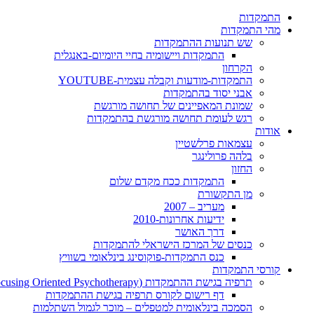
התמקדות
מהי התמקדות
שש תנועות ההתמקדות
התמקדות ויישומיה בחיי היומיום-באנגלית
הקרחון
התמקדות-מודעות וקבלה עצמית-YOUTUBE
אבני יסוד בהתמקדות
שמונת המאפיינים של תחושה מורגשת
רגש לעומת תחושה מורגשת בהתמקדות
אודות
עצמאות פרלשטיין
בלהה פרולינגר
החזון
התמקדות ככח מקדם שלום
מן התקשורת
מעריב – 2007
ידיעות אחרונות-2010
דרך האושר
כנסים של המרכז הישראלי להתמקדות
כנס התמקדות-פוקוסינג בינלאומי בשוויץ
קורסי התמקדות
תרפיה בגישת ההתמקדות (Focusing Oriented Psychotherapy)
דף רישום לקורס תרפיה בגישת ההתמקדות
הסמכה בינלאומית למטפלים – מוכר לגמול השתלמות