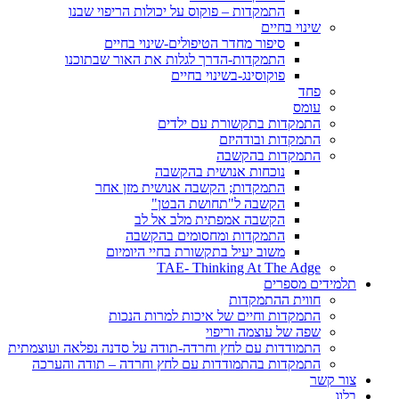
התמקדות – פוקוס על יכולות הריפוי שבנו
שינוי בחיים
סיפור מחדר הטיפולים-שינוי בחיים
התמקדות-הדרך לגלות את האור שבתוכנו
פוקוסינג-בשינוי בחיים
פחד
עומס
התמקדות בתקשורת עם ילדים
התמקדות ובודהיזם
התמקדות בהקשבה
נוכחות אנושית בהקשבה
התמקדות; הקשבה אנושית מזן אחר
הקשבה ל"תחושת הבטן"
הקשבה אמפתית מלב אל לב
התמקדות ומחסומים בהקשבה
משוב יעיל בתקשורת בחיי היומיום
TAE- Thinking At The Adge
תלמידים מספרים
חווית ההתמקדות
התמקדות וחיים של איכות למרות הנכות
שפה של עוצמה וריפוי
התמודדות עם לחץ וחרדה-תודה על סדנה נפלאה ועוצמתית
התמקדות בהתמודדות עם לחץ וחרדה – תודה והערכה
צור קשר
בלוג