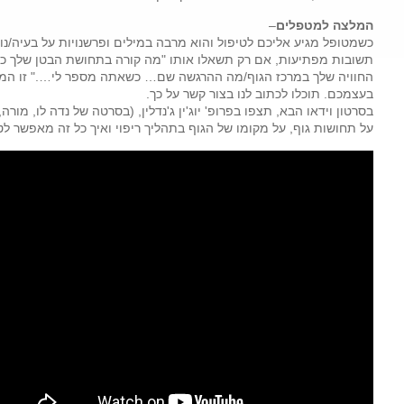
המלצה למטפלים
–
כשמטופל מגיע אליכם לטיפול והוא מרבה במילים ופרשנויות על בעיה/נוש
תשובות מפתיעות, אם רק תשאלו אותו "מה קורה בתחושת הבטן שלך כ
החוויה שלך במרכז הגוף/מה ההרגשה שם… כשאתה מספר לי…." זו המת
בעצמכם. תוכלו לכתוב לנו בצור קשר על כך.
בסרטון וידאו הבא, תצפו בפרופ' יוג'ין ג'נדלין, (בסרטה של נדה לו, מ
על תחושות גוף, על מקומו של הגוף בתהליך ריפוי ואיך כל זה מאפשר ל