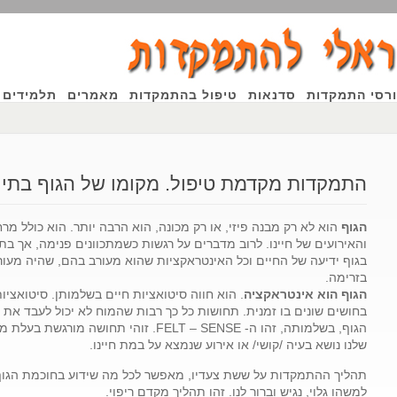
רסי התמקדות
סדנאות
טיפול בהתמקדות
מאמרים
תלמידים 
התמקדות מקדמת טיפול. מקומו של הגוף בתיר
הגוף
הוא לא רק מבנה פיזי, או רק מכונה, הוא הרבה יותר. הוא כולל מרח
והאירועים של חיינו. לרוב מדברים על רגשות כשמתכוונים פנימה, אך בת
ף
בגוף ידיעה של החיים וכל האינטראקציות שהוא מעורב בהם, שהיה מעור
בזרימה.
הגוף הוא אינטראקציה
. הוא חווה סיטואציות חיים בשלמותן. סיטואציו
ין
בחושים שונים בו זמנית. תחושות כל כך רבות שהמוח לא יכול לעבד את כ
הגוף, בשלמותה, זהו ה- FELT – SENSE. זוהי
שלנו נושא בעיה /קושי/ או אירוע שנמצא על במת חיינו.
תהליך ההתמקדות על ששת צעדיו, מאפשר לכל מה שידוע בחוכמת הגוף,
למשהו גלוי, נגיש וברור לנו. זהו תהליך מקדם ריפוי.