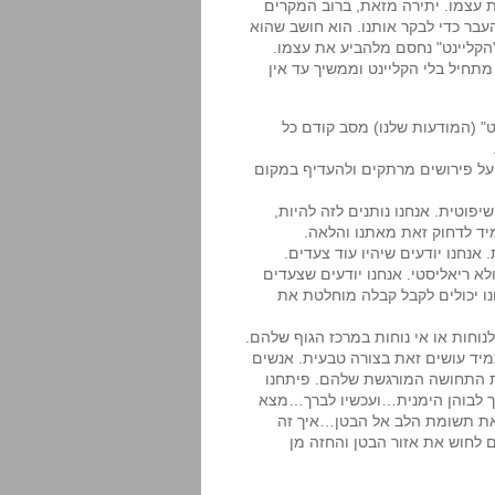
ת עצמו. יתירה מזאת, ברוב המקרים
בר כדי לבקר אותנו. הוא חושב שהוא
הקליינט" נחסם מלהביע את עצמו.
תחיל בלי הקליינט וממשיך עד אין
" (המודעות שלנו) מסב קודם כל
 על פירושים מרתקים ולהעדיף במקום
וטית. אנחנו נותנים לזה להיות,
יד לדחוק זאת מאתנו והלאה.
נחנו יודעים שיהיו עוד צעדים.
א ריאליסטי. אנחנו יודעים שצעדים
חנו יכולים לקבל קבלה מוחלטת את
וחות או אי נוחות במרכז הגוף שלהם.
יד עושים זאת בצורה טבעית. אנשים
ת התחושה המורגשת שלהם. פיתחנו
בך לבוהן הימנית…ועכשיו לברך…מצא
את תשומת הלב אל הבטן…איך זה
ם לחוש את אזור הבטן והחזה מן