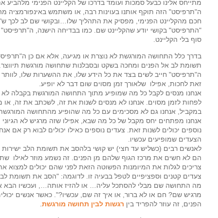
מתייחס אלינו כבעל סמכות ועומד בדרכו של הקליינט הפנימי מלהביע א
ה"תרפיסט" הזה תוקף אותנו בעוינות רבה, או משתמש באינפורמציה מהע
חכם מהקליינט הפנימי, מפסיק את התהליך שלו…ובקושי שם לב לכך ש"
"התרפיסט" בקושי יודע שהקליינט שם. כמו בבדיחה הישנה, ה"תרפיסט" מ
ה
סוף בלי הקליינט.
בדרך כלל התחושה המורגשת לא נוצרת או מגיעה, אלא אם כן ה"תרפיסט
תשומת לב אל הפנים ומחכה בשקט ובסבלנות שתחושה מורגשת תיווצר.
ה"תרפיסט" חייב לשים בצד את כל הידע שלו, את ההשערות שלו, לוותר
זאת לחכות, אפילו שלאורך זמן מסוים שום דבר לא יופיע.
אנחנו מנסים לקבל כל מה שמופיע מתוך התחושה המורגשת בקבלה לא שיפ
לפחות לזמן מסוים. אנחנו לא מנסים לשנות את זה, לשכתב את זה, או מ
במקביל, אנחנו גם לא מסכימים עם כל מה שהופיע מהתחושה המורגשת. א
אנחנו מפתחים יחס מקבל של כל מה שבא, אפילו שזה מרגיש לא הגיוני ול
נוספים יכולים לשנות זאת. צעדים נוספים כאילו יכולים לבוא רק אם אנ
הצעדים שמופיעים עכשיו.
לאנשים רבים (כשליש עד חצי) יש קושי בלהסב את תשומת הלב ישירות לנ
הם לא חשים את מרכז הגוף שלהם מן הפנים. זה נשמע מוזר לאילו שתמ
צריכים לגלות את המיומנות הפשוטה הזאת לפני שהם יכולים למצוא א
צעדים קטנים וספציפיים לטפל בבעיה זו. לדוגמה: "הסב את תשומת ל
מה התחושה שם מבלי להסתכל עליה… או להזיז אותה…, ועכשיו הבא 
מרגיש שם? חם או לא ברור, או איך זה שם, עכשיו?". כאשר אנשים יכולי
הפנים, זה עוזר להפריד בין
רגשות לבין תחושה מורגשת
.