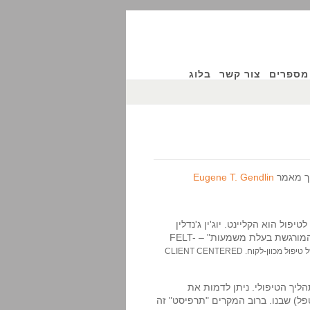
מספרים
צור קשר
בלוג
ך מאמר
Eugene T. Gendlin
ול הוא הקליינט. יוג'ין ג'נדלין
מגדיר את הקליינט באופן אחר. הקליינט המרכזי בטיפול הוא "התחושה המורגשת בעלת משמעות" – FELT-
הבחנה זו מחזקת את הגישה של טיפול מכוון-לקוח. CLIENT CENTERED
הליך הטיפולי. ניתן לדמות את
ל) שבנו. ברוב המקרים "תרפיסט" זה