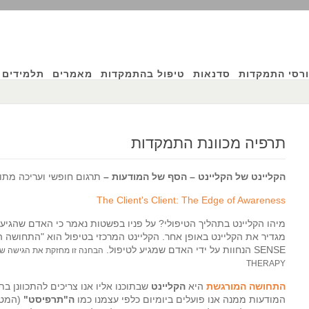
רסי התמקדות
סדנאות
טיפול בהתמקדות
מאמרים
תלמידים 
תרפיה מכוונת התמקדות
הקליינט של הקליינט – הסף של המודעות –
תרגום חופשי ועריכה
מתו
ף
The Client's Client: The Edge of Awareness
מיהו הקליינט בתהליך הטיפולי? על פניו בפשטות נאמר כי האדם שהגיע לטיפ
ין
SENSE הנחוות על ידי האדם שמגיע לטיפול.
THERAPY
התחושה המורגשת
היא
הקליינט
שבתוכנו אליו אנו צריכים להתכוונן בת
המודעות ממנה אנו פועלים ביומיום כלפי עצמנו כמו
ה"תרפיסט"
(המטפ