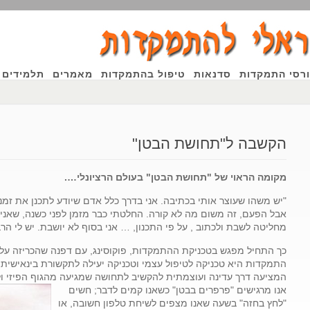
רסי התמקדות
סדנאות
טיפול בהתמקדות
מאמרים
תלמידים 
הקשבה ל"תחושת הבטן"
ין
מקומה הראוי של "תחושת הבטן" בעולם הרציונלי
….
"יש משהו שעוצר אותי בכתיבה. אני בדרך כלל אדם שיודע לתכנן את זמנ
אבל הפעם, זה משום מה לא קורה. החלטתי כבר מזמן לפני כשנה, שאנ
מחליטה לשבת ולכתוב , על פי התכנון, … אני בסוף לא יושבת. יש לי הר
כך התחיל מפגש בטכניקת ההתמקדות, פוקוסינג, עם דפנה שהכריזה על 
התמקדות היא טכניקה לטיפול עצמי וטכניקה יעילה לתקשורת בינאישית 
המציעה דרך עדינה ועוצמתית להקשיב לתחושה שמגיעה מהגוף הפיזי ו
אנו מרגישים "פרפרים בבטן" כשאנו קמים לדבר; חשים
"לחץ בחזה" בשעה שאנו מצפים לשיחת טלפון חשובה, או