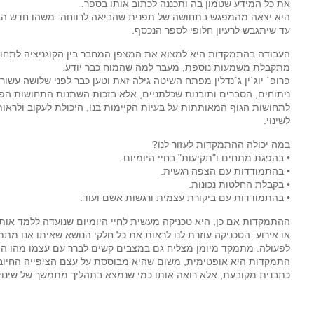
את כל המידע שטמון בה ותכננה לכתוב אותו בספר.
היא יצאה מהמפגש בתחושה של תפנית שהביאה לרווחה. משהו חדש הגיע,
עד שיתגבש לרעיון חלופי לספר הנכסף.
העבודה בהתמקדות היא למצוא את המצפן המחבר בין הקוגניציה לתחוש
מתקבלת משמעות נוספת, מעבר למה שהמוח כבר יודע.
פרופ´ יוג´ין ג´נדלין מפתח השיטה גילה זאת וטען כבר לפני שלושה עשור
ניתוחים, הסברים ותובנות שכלתניים, אלא בזכות השתנות התחושות הפי
לתחושות הגוף המאותתות על בעיות הקיימות בנו, היכולת לעקוב ולראות
לשינוי.
במה יכולה ההתמקדות לעזור לנו?
• בהפגת מתחים ו"תקיעות" בחיי היומיום.
• בהתמודדות עם הצפה רגשית.
• בקבלת החלטות נכונות.
• בהתמודדות עם ביקורת עצמית ורגשות אשם ועוד.
ההתמקדות אם כן, היא טכניקה מעשית לחיי היומיום שנועדה ללמד אות
או אירוע. הטכניקה עוזרת לנו לראות את כל חלקי הנושא שאיתו אנו מת
לפעולה. מתמקד מיומן מצליח גם במצבים קשים לברר עם עצמו מהו הצ
התמקדות היא אופטימית, משום שהיא מבוססת על עצם הציפייה החיובי
כתבנית מקובעת, אלא רואה אותו כמי שנמצא בתהליך מתמשך של שינוי