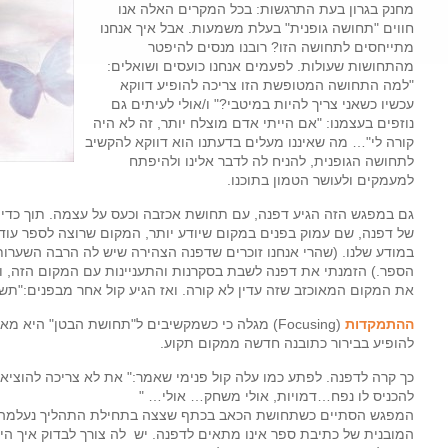
מחנק בגרון בעת התרגשות: בכל המקרים האלה אנו
חווים "תחושה גופנית" בעלת משמעות. אבל איך אנחנו
מתייחסים לתחושה הזו? רובנו מנסים להיפטר
מהתחושות שעולות. לפעמים אנחנו כועסים ושואלים:
"למה התחושה המטופשת הזו צריכה להופיע דווקא
עכשיו כשאני צריך להיות במיטבי?" ו/אולי לעיתים גם
נוזפים בעצמנו: "אם הייתי אדם מוצלח יותר, זה לא היה
קורה לי"… מה שאיננו מעלים בדעתנו הוא דווקא להקשיב
לתחושה הגופנית, להניח לה לדבר אלינו ולהיפתח
למעמקים ולעושר הטמון בתוכנו.
גם במפגש הזה הגיע דפנה, עם תחושת אכזבה וכעס על עצמה. תוך כדי 
של דפנה, שם עמוק בפנים במקום שיודע יותר, המקום שרוצה לספר עוד 
במודע שלנו. (שהרי אנחנו זוכרים שדפנה הצהירה שיש לה הרבה השערו
הספר.) הזמנתי את דפנה לשבת בסקרנות והתעניינות עם המקום הזה, ו
את המקום המאוכזב שזה עדין לא קורה. ואז הגיע קול אחר מבפנים:"
ההתמקדות
(Focusing) מגלה כי כשמקשיבים ל"תחושת הבטן" הי
להופיע בבירור כתובנה חדשה ממקום תקוע.
כך קרה לדפנה. לפתע כמו עלה קול פנימי שאמר:" את לא צריכה להוציא
להכניס לו נפח…דמויות, אולי משחק… אולי… "
המפגש הסתיים כשתחושת הכאב בכתף שצצה בתחילת התהליך נעלמה 
המובנית של כתיבת ספר אינו מתאים לדפנה. יש לה צורך לבדוק איך הי