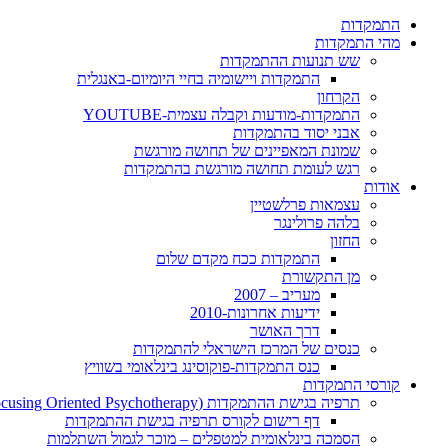
התמקדות
מהי התמקדות
שש תנועות ההתמקדות
התמקדות ויישומיה בחיי היומיום-באנגלית
הקרחון
התמקדות-מודעות וקבלה עצמית-YOUTUBE
אבני יסוד בהתמקדות
שמונת המאפיינים של תחושה מורגשת
רגש לעומת תחושה מורגשת בהתמקדות
אודות
עצמאות פרלשטיין
בלהה פרולינגר
החזון
התמקדות ככח מקדם שלום
מן התקשורת
מעריב – 2007
ידיעות אחרונות-2010
דרך האושר
כנסים של המרכז הישראלי להתמקדות
כנס התמקדות-פוקוסינג בינלאומי בשוויץ
קורסי התמקדות
תרפיה בגישת ההתמקדות (Focusing Oriented Psychotherapy)
דף רישום לקורס תרפיה בגישת ההתמקדות
הסמכה בינלאומית למטפלים – מוכר לגמול השתלמות