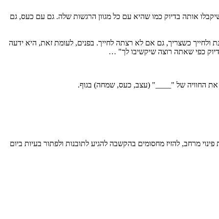
שיקבלו אותה בדיוק כמו שהיא עם כל מגוון הרגשות שלה. גם עם כעס, גם
לחייך כשצריך, גם אם לא רצתה לחייך. בפנים, לעומת זאת, היא ידעה
דיוק כפי שאתה רוצה שיקשיבו לך" …
את החוויה של "____" (עצב, כעס, שמחה) בגוף.
פינוי מרחב, להזיז מחסומים בהקשבה להגיע לתובנות ולפתור בעיות ביום