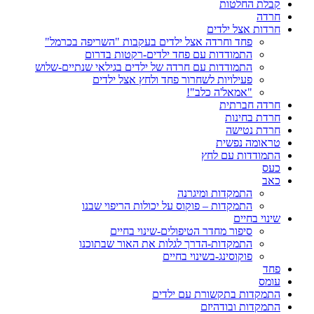
קבלת החלטות
חרדה
חרדות אצל ילדים
פחד וחרדה אצל ילדים בעקבות "השריפה בכרמל"
התמודדות עם פחד ילדים-רקטות בדרום
התמודדות עם חרדה של ילדים בגילאי שנתיים-שלוש
פעילויות לשחרור פחד ולחץ אצל ילדים
"אמאל'ה כלב"!
חרדה חברתית
חרדת בחינות
חרדת נטישה
טראומה נפשית
התמודדות עם לחץ
כעס
כאב
התמקדות ומיגרנה
התמקדות – פוקוס על יכולות הריפוי שבנו
שינוי בחיים
סיפור מחדר הטיפולים-שינוי בחיים
התמקדות-הדרך לגלות את האור שבתוכנו
פוקוסינג-בשינוי בחיים
פחד
עומס
התמקדות בתקשורת עם ילדים
התמקדות ובודהיזם