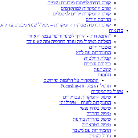
קורס בסיסי לפיתוח מודעות עצמית
קורס התמקדות למתקדמים
קורס התמקדות ילדים למטפלים
הדרכת הורים
קורס תירפיה מכוונת התמקדות – מסלול שנתי מבסיס עד לה
סדנאות
"התמקדות"- הדרך לשינוי וריפוי עצמי והאחר
הצלחה בטיפול-מה עובד בתרפיה ומה לא עובד
משברי חיים
התמודדות עם לחץ
קבלת החלטות
ביקורת עצמית
להשתנות
חלומות
התמקדות על חלומות ופירושם
תרגולי התמקדות-Focusing
טיפול בהתמקדות
טיפול התמקדות עם ילדים
התמקדות לזוגות – טיפול זוגי
טיפול בלחץ נפשי
טיפול בחרדה
טיפול בחרדת בחינות
טיפול בטראומה
התמודדות עם משבר
ניהול כעסים