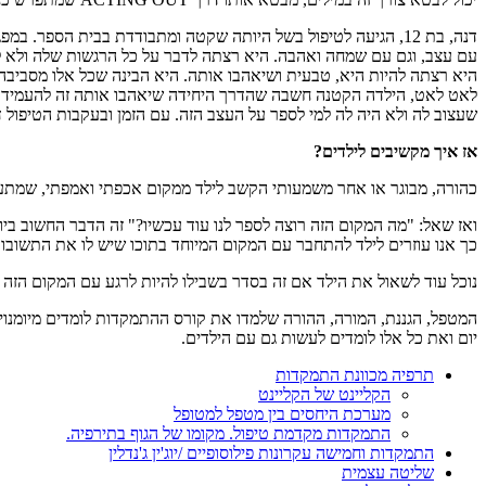
דנה, בת 12, הגיעה לטיפול בשל היותה שקטה ומתבודדת בבית הספ
עם עצב, וגם עם שמחה ואהבה. היא רצתה לדבר על כל הרגשות שלה ולא 
היא רצתה להיות היא, טבעית ושיאהבו אותה. היא הבינה שכל אלו מסביבה 
לאט לאט, הילדה הקטנה חשבה שהדרך היחידה שיאהבו אותה זה להעמיד פני
שעצוב לה ולא היה לה למי לספר על העצב הזה. עם הזמן ובעקבות הטיפול
אז איך מקשיבים לילדים?
כהורה, מבוגר או אחר משמעותי הקשב לילד ממקום אכפתי ואמפתי, שמתעניי
ואז שאל: "מה המקום הזה רוצה לספר לנו עוד עכשיו?" זה הדבר החשוב ביו
כך אנו עוזרים לילד להתחבר עם המקום המיוחד בתוכו שיש לו את התשובות
נוכל עוד לשאול את הילד אם זה בסדר בשבילו להיות לרגע עם המקום הזה ש
המטפל, הגננת, המורה, ההורה שלמדו את קורס ההתמקדות לומדים מיומנויות
יום ואת כל אלו לומדים לעשות גם עם הילדים.
תרפיה מכוונת התמקדות
הקליינט של הקליינט
מערכת היחסים בין מטפל למטופל
התמקדות מקדמת טיפול. מקומו של הגוף בתירפיה.
התמקדות וחמישה עקרונות פילוסופיים /יוג'ין ג'נדלין
שליטה עצמית