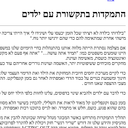
התמקדות בתקשורת עם ילדים
"בילדותי כילדה לא רציתי שכל הזמן יכעסו עלי ושיגידו לי איך הייתי צריכה
מישהי אחרת שמתאימה להם כדי שהם ירגישו יותר נוח."
אם מצלמה נסתרת הייתה מלווה אותנו בהתנהלות בחיי היומיום שלנו במשפחה
היינו שומעים משפטים כמו: "תמיד אתה עושה…" "אתה אף פעם לא מקשי
ואינטונציה כועסת, מאשימה ועוינת.
מחקרים מוכיחים ששיפוטיות יתר, האשמה ועוינות גוררים אחריהם עוד כעס
כדי לקיים מערכת יחסים חיובית המחזקת את הילד ואת הדימוי העצמי שלו, 
חינוך ומשמעת בנויים על כבוד הדדי ואמפתיה לאחר גם בזמן קונפליקט. הה
מצבי ההצפה שאנו חווים .
כדי לדבר עם ילדים ולהביא שינוי בדפוסים, עלינו לחוות כלפי הילד יחס של 
בזמן כעס וקונפליקט קל מאוד לראות את השלילי, להבחין בשיער הלא מס
בהם שהוא פגוע, כועס, חלש או מתמרד. ואז לגייס בתוכנו רכות ואמפתיה. כן
תהליך התמקדות מתרחש כאשר המבוגר מנהל שיחה שכוונתה להבין את מה ש
מהניסיון והידע שלנו זה דורש "שריר רגשי" חזק ויכולת לא להיגרר לפרובוק
יכול לבטא צורך זה במילים, מבטא אותו דרך ACTING OUT שמתפרש כחוצפה, התנגדות או חוסר משמעת.