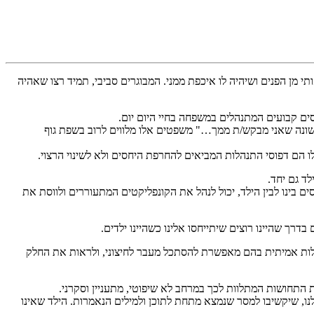
ותי מן הפנים ושיהיה לו איכפת ממני. המבוגרים סביבי, תמיד רצו שאהיה
סים קבועים המתנהלים במשפחה בחיי היום יום.
נה שאני מבקש/ת ממך…" משפטים אלו מלווים לרוב בשפת גוף
ו הם דפוסי התנהלות המביאים להחרפת היחסים ולא לשינוי הרצוי.
ד גם יחד.
 בינו לבין הילד, יכול לנהל את הקונפליקטים המתעוררים ולווסת את
בדרך שהיינו רוצים שיתייחסו אלינו כשהיינו ילדים.
כלות אמיתית בהם מאפשרת להסתכל מעבר לחיצוני, ולראות את החלק
תחושות המתלוות לכך במרחב לא שיפוטי, מתעניין וסקרני.
ו לנו, שיקשיבו למסר שנמצא מתחת לתוכן ולמילים הנאמרות. הילד שאינו