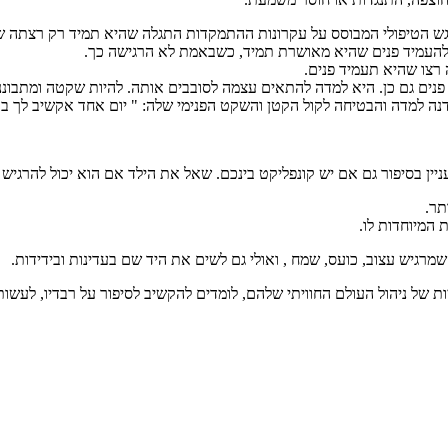
ר. במפגש הטיפולי המבוסס על עקרונות ההתמקדות התגלה שהיא תמיד רק רצתה 
להעמיד פנים שהיא מאושרת תמיד, כשבאמת לא הרגישה כך.
רצו שהיא תעמיד פנים.
ם גם כן. היא למדה להתאים עצמה לסובבים אותה. להיות שקטה ומתבוננת ו
 דנה למדה והבטיחה לקול הקטן והשקט הפנימי שלה: " יום אחד אקשיב לך ב
ן בסיפור גם אם יש קונפליקט בינכם. שאל את הילד אם הוא יכול להרגיש 
תר.
 המיוחדות לו.
מרגיש עצוב, כועס, שמח , ואולי גם לשים את היד שם בעדינות ובידידות.
 של ניהול העולם החוויתי שלהם, לומדים להקשיב לסיפור על רבדיו, לעשות 