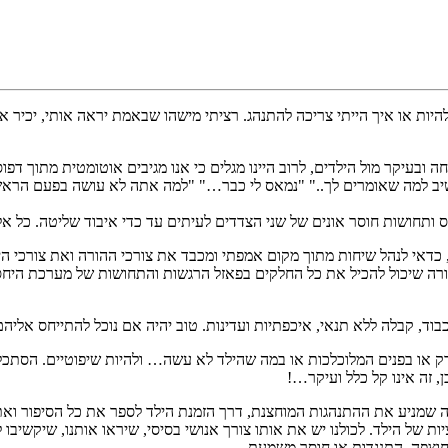
 להיות או איך הייתי צריכה להתנהג. רציתי מישהו שבאמת יראה אותי, יכיר א
 ובעיקר מול הילדים, לרוב היינו מגלים כי אנו מגיבים אוטומטית מתוך דפו
ב למה שאומרים לך.." "נמאס לי כבר…" "למה אתה לא עושה בפעם הראשו
 ותחושות חוסר אונים של שני הצדדים לעיתים עד כדי איבוד שליטה. כל אל
כדאי לנהל שיחות מתוך מקום אמפתי ומכבד את צורכי ההורה ואת צורכי היל
ורה שיכול להכיל את כל החלקים בפאזל הרגשות והתחושות של מערכת היחסים
כבוד, קבלה ללא תנאי, איכפתיות ועדינות. טוב יהיה אם נוכל להתייחס אליהם 
ורק או בפנים המלוכלכות או במה שהילד לא עשה… ולהיות שיפוטיים. הסת
, זה אינו קל כלל ועיקר…!
מניע את ההתנהגות המוחצנת, דרך הזמנת הילד לספר את כל הסיפור ואת ה
ציות של הילד. לכולנו יש את אותו צורך אנושי בסיסי, שיראו אותנו, שיקשיב