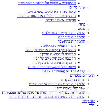
התמקדות – פוקוס על יכולות הריפוי שבנו
שינוי בחיים
סיפור מחדר הטיפולים-שינוי בחיים
התמקדות-הדרך לגלות את האור שבתוכנו
פוקוסינג-בשינוי בחיים
פחד
עומס
התמקדות בתקשורת עם ילדים
התמקדות ובודהיזם
התמקדות בהקשבה
נוכחות אנושית בהקשבה
התמקדות; הקשבה אנושית מזן אחר
הקשבה ל"תחושת הבטן"
הקשבה אמפתית מלב אל לב
התמקדות ומחסומים בהקשבה
משוב יעיל בתקשורת בחיי היומיום
TAE- Thinking At The Adge
תלמידים מספרים
חווית ההתמקדות
התמקדות וחיים של איכות למרות הנכות
שפה של עוצמה וריפוי
התמודדות עם לחץ וחרדה-תודה על סדנה נפלאה ועוצמתית
התמקדות בהתמודדות עם לחץ וחרדה – תודה והערכה
צור קשר
בלוג