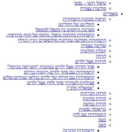
טיפול רגשי – נפשי
מודעות עצמית
מאמרים
תרפיה מכוונת התמקדות
הקליינט של הקליינט
מערכת היחסים בין מטפל למטופל
התמקדות מקדמת טיפול. מקומו של הגוף בתירפיה.
התמקדות וחמישה עקרונות פילוסופיים /יוג'ין ג'נדלין
שליטה עצמית
קבלת החלטות
חרדה
חרדות אצל ילדים
פחד וחרדה אצל ילדים בעקבות "השריפה בכרמל"
התמודדות עם פחד ילדים-רקטות בדרום
התמודדות עם חרדה של ילדים בגילאי שנתיים-שלוש
פעילויות לשחרור פחד ולחץ אצל ילדים
"אמאל'ה כלב"!
חרדה חברתית
חרדת בחינות
חרדת נטישה
טראומה נפשית
התמודדות עם לחץ
כעס
כאב
התמקדות ומיגרנה