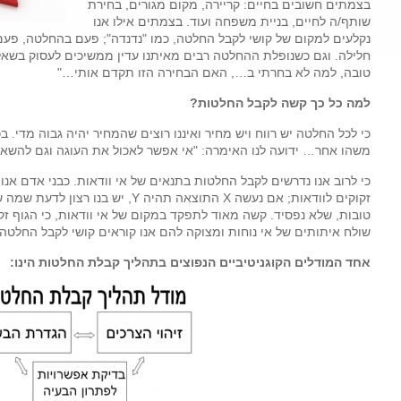
בצמתים חשובים בחיים: קריירה, מקום מגורים, בחירת
שותף/ה לחיים, בניית משפחה ועוד. בצמתים אילו אנו
נקלעים למקום של קושי לקבל החלטה, כמו "נדנדה"; פעם בהחלטה, פעם
חלילה. וגם כשנופלת ההחלטה רבים מאיתנו עדין ממשיכים לעסוק בש
ה
טובה, למה לא בחרתי ב…, האם הבחירה הזו תקדם אותי…"
למה כל כך קשה לקבל החלטות?
כי לכל החלטה יש רווח ויש מחיר ואיננו רוצים שהמחיר יהיה גבוה מדי. ב
משהו אחר… ידועה לנו האימרה: "אי אפשר לאכול את העוגה וגם להשאי
כי לרוב אנו נדרשים לקבל החלטות בתנאים של אי וודאות. כבני אדם אנו
זקוקים לוודאות; אם נעשה X התוצאה תהיה Y
טובות, שלא נפסיד. קשה מאוד לתפקד במקום של אי וודאות, כי הגוף זקו
שולח איתותים של אי נוחות ומצוקה להם אנו קוראים קושי לקבל החלטה.
אחד המודלים הקוגניטיביים הנפוצים בתהליך קבלת החלטות הינו: