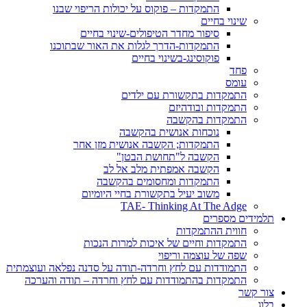
התמקדות – פוקוס על יכולות הריפוי שבנו
שינוי בחיים
סיפור מחדר הטיפולים-שינוי בחיים
התמקדות-הדרך לגלות את האור שבתוכנו
פוקוסינג-בשינוי בחיים
פחד
עומס
התמקדות בתקשורת עם ילדים
התמקדות ובודהיזם
התמקדות בהקשבה
נוכחות אנושית בהקשבה
התמקדות; הקשבה אנושית מזן אחר
הקשבה ל"תחושת הבטן"
הקשבה אמפתית מלב אל לב
התמקדות ומחסומים בהקשבה
משוב יעיל בתקשורת בחיי היומיום
TAE- Thinking At The Adge
תלמידים מספרים
חווית ההתמקדות
התמקדות וחיים של איכות למרות הנכות
שפה של עוצמה וריפוי
התמודדות עם לחץ וחרדה-תודה על סדנה נפלאה ועוצמתית
התמקדות בהתמודדות עם לחץ וחרדה – תודה והערכה
צור קשר
בלוג