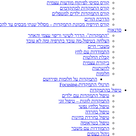
קורס בסיסי לפיתוח מודעות עצמית
קורס התמקדות למתקדמים
קורס התמקדות ילדים למטפלים
הדרכת הורים
קורס תירפיה מכוונת התמקדות – מסלול שנתי מבסיס עד לה
סדנאות
"התמקדות"- הדרך לשינוי וריפוי עצמי והאחר
הצלחה בטיפול-מה עובד בתרפיה ומה לא עובד
משברי חיים
התמודדות עם לחץ
קבלת החלטות
ביקורת עצמית
להשתנות
חלומות
התמקדות על חלומות ופירושם
תרגולי התמקדות-Focusing
טיפול בהתמקדות
טיפול התמקדות עם ילדים
התמקדות לזוגות – טיפול זוגי
טיפול בלחץ נפשי
טיפול בחרדה
טיפול בחרדת בחינות
טיפול בטראומה
התמודדות עם משבר
ניהול כעסים