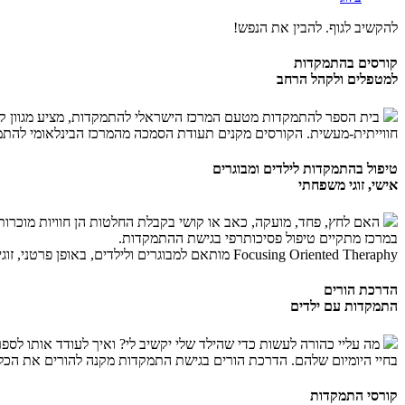
להקשיב לגוף. להבין את הנפש!
קורסים בהתמקדות
למטפלים ולקהל הרחב
בית הספר להתמקדות מטעם המרכז הישראלי להתמקדות, מציע מגוון קורס
חווייתית-מעשית. הקורסים מקנים תעודת הסמכה מהמרכז הבינלאומי להתמק
טיפול בהתמקדות לילדים ומבוגרים
אישי, זוגי משפחתי
האם לחץ, פחד, מועקה, כאב או קושי בקבלת החלטות הן חוויות מוכרות 
במרכז מתקיים טיפול פסיכותרפי בגישת ההתמקדות.
Focusing Oriented Theraphy מותאם למבוגרים ולילדים, באופן פרטני, זוגי או משפחתי.
הדרכת הורים
התמקדות עם ילדים
מה עליי כהורה לעשות כדי שהילד שלי יקשיב לי? ואיך לעודד אותו לספ
בחיי היומיום שלהם. הדרכת הורים בגישת התמקדות מקנה להורים את הכלים
קורסי התמקדות