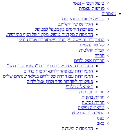
טיפול רגשי – נפשי
מודעות עצמית
מאמרים
תרפיה מכוונת התמקדות
הקליינט של הקליינט
מערכת היחסים בין מטפל למטופל
התמקדות מקדמת טיפול. מקומו של הגוף בתירפיה.
התמקדות וחמישה עקרונות פילוסופיים /יוג'ין ג'נדלין
שליטה עצמית
קבלת החלטות
חרדה
חרדות אצל ילדים
פחד וחרדה אצל ילדים בעקבות "השריפה בכרמל"
התמודדות עם פחד ילדים-רקטות בדרום
התמודדות עם חרדה של ילדים בגילאי שנתיים-שלוש
פעילויות לשחרור פחד ולחץ אצל ילדים
"אמאל'ה כלב"!
חרדה חברתית
חרדת בחינות
חרדת נטישה
טראומה נפשית
התמודדות עם לחץ
כעס
כאב
התמקדות ומיגרנה