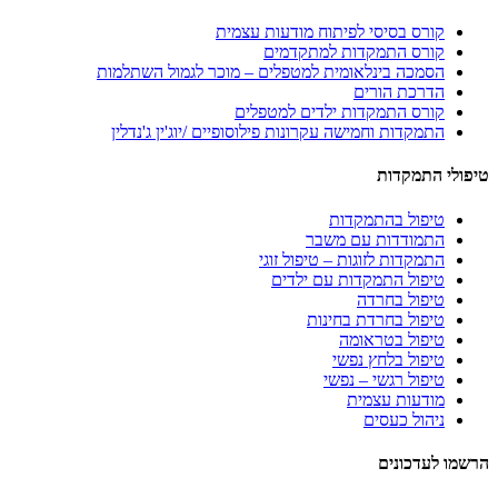
קורס בסיסי לפיתוח מודעות עצמית
קורס התמקדות למתקדמים
הסמכה בינלאומית למטפלים – מוכר לגמול השתלמות
הדרכת הורים
קורס התמקדות ילדים למטפלים
התמקדות וחמישה עקרונות פילוסופיים /יוג'ין ג'נדלין
טיפולי התמקדות
טיפול בהתמקדות
התמודדות עם משבר
התמקדות לזוגות – טיפול זוגי
טיפול התמקדות עם ילדים
טיפול בחרדה
טיפול בחרדת בחינות
טיפול בטראומה
טיפול בלחץ נפשי
טיפול רגשי – נפשי
מודעות עצמית
ניהול כעסים
הרשמו לעדכונים