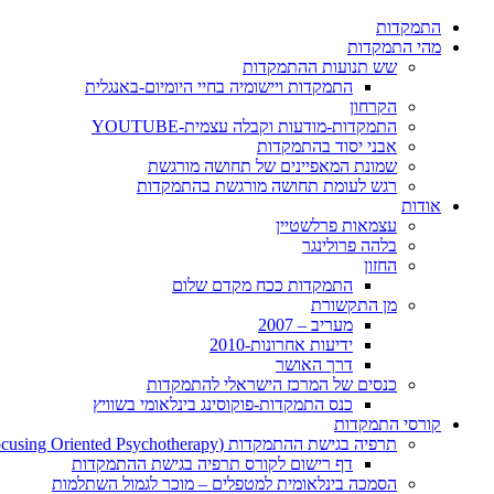
התמקדות
מהי התמקדות
שש תנועות ההתמקדות
התמקדות ויישומיה בחיי היומיום-באנגלית
הקרחון
התמקדות-מודעות וקבלה עצמית-YOUTUBE
אבני יסוד בהתמקדות
שמונת המאפיינים של תחושה מורגשת
רגש לעומת תחושה מורגשת בהתמקדות
אודות
עצמאות פרלשטיין
בלהה פרולינגר
החזון
התמקדות ככח מקדם שלום
מן התקשורת
מעריב – 2007
ידיעות אחרונות-2010
דרך האושר
כנסים של המרכז הישראלי להתמקדות
כנס התמקדות-פוקוסינג בינלאומי בשוויץ
קורסי התמקדות
תרפיה בגישת ההתמקדות (Focusing Oriented Psychotherapy)
דף רישום לקורס תרפיה בגישת ההתמקדות
הסמכה בינלאומית למטפלים – מוכר לגמול השתלמות